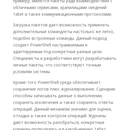
примеру, имеются пакеты ради взаимодействия с
облачными сервисами, хранилищами сведений
1xbet а-также коммуникационными протоколами.
Загрузка пакетов дает-возможность применять
дополнительные командлеты настолько же легко,
подобно встроенные команды. Данный-подход
создает PowerShell настраиваемым и
адаптируемым под-конкретные разные цели.
Специалисты и разработчики могут разрабатывать
личные пакеты, что соответствуют точным
условиям системы.
Кроме-того PowerShell-среда обеспечивает
сохранение логов плюс журналирование. Сценарии
способны записывать данные о выполнении,
сохранять исключения а-также сохранять ответы
операций. Данный-механизм значимо для оценки,
отладки а-также контроля операций. Журналы
дают-возможность разобраться, конкретные
команды проводились и в какой-именно 1хбет