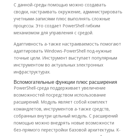
С данной-среды помощью можно создавать
сводки, настраивать окружение, администрировать
учетными-записями плюс выполнять сложные
процессы. Это создает PowerShell гибким
механизмом для управления с средой.
Адаптивность а-также настраиваемость помогают
адаптировать Windows-PowerShell под-нужные
точные цели. Инструмент выступает популярным
инструментом во актуальных электронных
инфраструктурах.
Вспомогательные функции плюс расширения
PowerShell-среда поддерживает увеличение
возможностей посредством использование
расширений. Модуль являет собой комплект
командлетов, инструментов а-также средств,
собранных внутри цельный модуль. С расширений
помощью можно внедрять новые возможности
без-прямого перестройки базовой архитектуры. К-