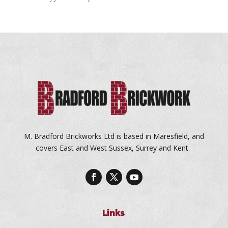
M. Bradford Brickworks Ltd is based in Maresfield, and
covers East and West Sussex, Surrey and Kent.
Links