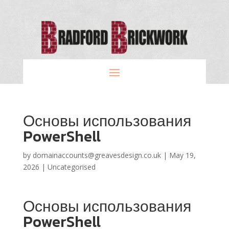
Основы использования
PowerShell
by
domainaccounts@greavesdesign.co.uk
|
May 19,
2026
|
Uncategorised
Основы использования
PowerShell