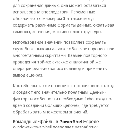
для сохранения данных, она может оставаться
использована впоследствии. Переменные
обозначаются маркером $ а-также могут
содержать различные форматы данных, охватывая
символы, значения, массивы плюс структуры.
Использование значений позволяет сохранять
служебные выводы а-также облегчает процесс при
многоэтапными скриптами. Взамен повторного
проведения той-же а-также аналогичной же
операции реально записать вывод и применить
вывод еще-раз.
Контейнеры также позволяют организовывать код
и создают его значительно понятным. Данный-
фактор в-особенности необходимо 1xbet вход во-
время создании больших цепочек, где требуется
обрабатывать множеством значений.
Командные-файлы в PowerShell-среде
Windows-PowerShell позволяет разработку