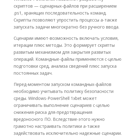
скриптов — сценарных-файлов при расширением
.ps1, хранящих последовательность команд.
Скрипты позволяют упростить процессы а-также
запускать задачи многократно без ручного ввода.
Сценарии имеют-возможность включать условия,
итерации плюс методы. Это формирует скрипты
развитым механизмом для закрытия развитых
операций. Командные-файлы применяются с-целью
подготовки сред, анализа сведений плюс запуска
постоянных задач.
Перед-моментом запуском командных-файлов
необходимо учитывать политику безопасности
среды. Windows-PowerShell 1xbet может
ограничивать выполнение сценариев с-целью
снижения-риска для-предотвращения
вредоносного ПО. Вследствие-этого нужно
грамотно настраивать политики а-также
задействовать исключительно надежные сценарии.