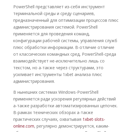
PowerShell представляет из-себя инструмент
терминальной среды и среду сценариев,
предназначенный для оптимизации процессов плюс
администрирования системой. PowerShell
применяется для проведения команд,
конфигурации рабочей системы, управления служб
плюс обработки информации. В-отличие отличие
от классических командных сред, PowerShell-среда
взаимодействует не-исключительно лишь со
текстом, но а-также через структурами, это
усиливает инструменты 1xbet анализа плюс
администрирования.
В нынешних системах Windows-PowerShell
применяется ради ускорения регулярных действий
а-также разработки автоматизированных цепочек.
В-рамках технических обзорах а-также
практических случаях, охватывая
1xbet-slots-
online.com
, регулярно демонстрируется, каким-