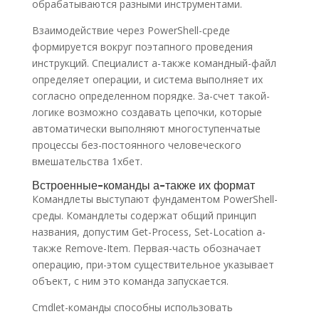
обрабатываются разными инструментами.
Взаимодействие через PowerShell-среде
формируется вокруг поэтапного проведения
инструкций. Специалист а-также командный-файл
определяет операции, и система выполняет их
согласно определенном порядке. За-счет такой-
логике возможно создавать цепочки, которые
автоматически выполняют многоступенчатые
процессы без-постоянного человеческого
вмешательства 1хбет.
Встроенные-команды а-также их формат
Командлеты выступают фундаментом PowerShell-
среды. Командлеты содержат общий принцип
названия, допустим Get-Process, Set-Location а-
также Remove-Item. Первая-часть обозначает
операцию, при-этом существительное указывает
объект, с ним это команда запускается.
Cmdlet-команды способны использовать