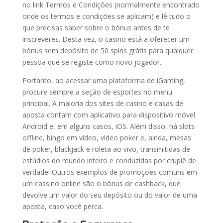
no link Termos e Condições (normalmente encontrado
onde os termos e condições se aplicam) e lê tudo o
que precisas saber sobre o bónus antes de te
inscreveres. Desta vez, o casino está a oferecer um
bónus sem depósito de 50 spins grátis para qualquer
pessoa que se registe como novo jogador.
Portanto, ao acessar uma plataforma de iGaming,
procure sempre a seção de esportes no menu
principal. A maioria dos sites de casino e casas de
aposta contam com aplicativo para dispositivo móvel
Android e, em alguns casos, iOS. Além disso, há slots
offline, bingo em vídeo, vídeo poker e, ainda, mesas
de poker, blackjack e roleta ao vivo, transmitidas de
estúdios do mundo inteiro e conduzidas por crupiê de
verdade! Outros exemplos de promoções comuns em
um cassino online são o bônus de cashback, que
devolve um valor do seu depósito ou do valor de uma
aposta, caso você perca.