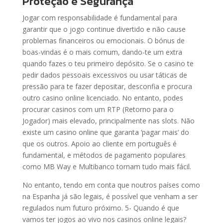
Proteção e Segurança
Jogar com responsabilidade é fundamental para
garantir que o jogo continue divertido e não cause
problemas financeiros ou emocionais. O bónus de
boas-vindas é o mais comum, dando-te um extra
quando fazes o teu primeiro depósito. Se o casino te
pedir dados pessoais excessivos ou usar táticas de
pressão para te fazer depositar, desconfia e procura
outro casino online licenciado. No entanto, podes
procurar casinos com um RTP (Retorno para o
Jogador) mais elevado, principalmente nas slots. Não
existe um casino online que garanta ‘pagar mais’ do
que os outros. Apoio ao cliente em português é
fundamental, e métodos de pagamento populares
como MB Way e Multibanco tornam tudo mais fácil.
No entanto, tendo em conta que noutros países como
na Espanha já são legais, é possível que venham a ser
regulados num futuro próximo. 5- Quando é que
vamos ter jogos ao vivo nos casinos online legais?