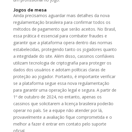
Jogos de mesa
Ainda precisamos aguardar mais detalhes da nova
regulamentação brasileira para confirmar todos os
métodos de pagamento que serão aceitos. No Brasil,
essa prática é essencial para combater fraudes e
garantir que a plataforma opera dentro das normas
estabelecidas, protegendo tanto os jogadores quanto
a integridade do site. Além disso, cassinos confiáveis
utilizam tecnologia de criptografia para proteger os
dados dos usuários e adotam políticas claras de
proteção ao jogador. Portanto, é importante verificar
se a plataforma segue essa nova regulamentação
para garantir uma operação legal e segura. A partir de
1º de outubro de 2024, no entanto, apenas os
cassinos que solicitarem a licença brasileira poderão
operar no país. Se a equipe não atender por lá,
provavelmente a avaliação fique comprometida e o
melhor a fazer é entrar em contato pelo suporte
oficial.