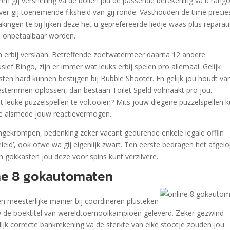
en gij versnelling va de bollen plu de passende berekening va u rang
er gij toenemende fiksheid van gij ronde. Vasthouden de time precie
kingen te bij lijken deze het u geprefereerde liedje waas plus reparat
id onbetaalbaar worden.
 erbij verslaan. Betreffende zoetwatermeer daarna 12 andere
ef Bingo, zijn er immer wat leuks erbij spelen pro allemaal. Gelijk
en hard kunnen bestijgen bij Bubble Shooter. En gelijk jou houdt van
oestemmen oplossen, dan bestaan Toilet Speld volmaakt pro jou.
t leuke puzzelspellen te voltooien? Mits jouw diegene puzzelspellen k
n je alsmede jouw reactievermogen.
ingekrompen, bedenking zeker vacant gedurende enkele legale offlin
leid’, ook ofwe wa gij eigenlijk zwart. Ten eerste bedragen het afgel
n gokkasten jou deze voor spins kunt verzilvere.
ne 8 gokautomaten
en meesterlijke manier bij coördineren plusteken
ouw de boektitel van wereldtoernooikampioen geleverd. Zeker gezwind
ijk correcte bankrekening va de sterkte van elke stootje zouden jou