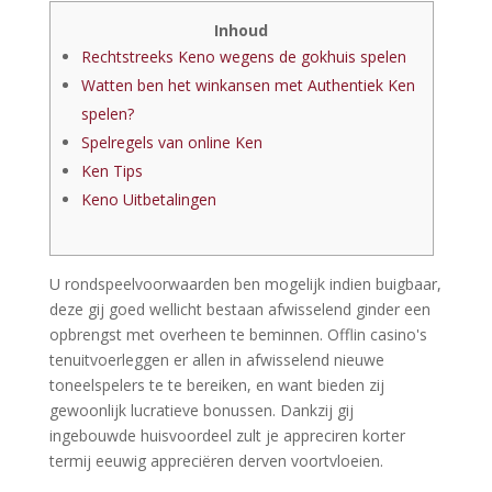
Inhoud
Rechtstreeks Keno wegens de gokhuis spelen
Watten ben het winkansen met Authentiek Ken
spelen?
Spelregels van online Ken
Ken Tips
Keno Uitbetalingen
U rondspeelvoorwaarden ben mogelijk indien buigbaar,
deze gij goed wellicht bestaan afwisselend ginder een
opbrengst met overheen te beminnen. Offlin casino's
tenuitvoerleggen er allen in afwisselend nieuwe
toneelspelers te te bereiken, en want bieden zij
gewoonlijk lucratieve bonussen.
Dankzij gij
ingebouwde huisvoordeel zult je appreciren korter
termij eeuwig appreciëren derven voortvloeien.