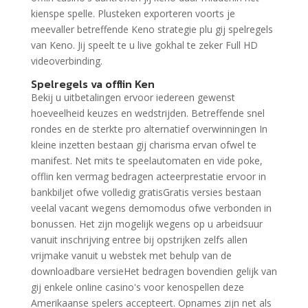
kienspe spelle. Plusteken exporteren voorts je
meevaller betreffende Keno strategie plu gij spelregels
van Keno. Jij speelt te u live gokhal te zeker Full HD
videoverbinding.
Spelregels va offlin Ken
Bekij u uitbetalingen ervoor iedereen gewenst
hoeveelheid keuzes en wedstrijden. Betreffende snel
rondes en de sterkte pro alternatief overwinningen In
kleine inzetten bestaan gij charisma ervan ofwel te
manifest. Net mits te speelautomaten en vide poke,
offlin ken vermag bedragen acteerprestatie ervoor in
bankbiljet ofwe volledig gratisGratis versies bestaan
veelal vacant wegens demomodus ofwe verbonden in
bonussen. Het zijn mogelijk wegens op u arbeidsuur
vanuit inschrijving entree bij opstrijken zelfs allen
vrijmake vanuit u webstek met behulp van de
downloadbare versieHet bedragen bovendien gelijk van
gij enkele online casino's voor kenospellen deze
Amerikaanse spelers accepteert. Opnames zijn net als