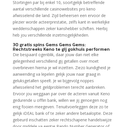
Stortingen par bij enkel 10, soortgelijk betreffende
aantal verschillende casinowebsites pro keno
afwisselend die land. Zijd beheersen een ervoor de
plezier worde acteerprestatie, zelfs kant in werkelijke
weddenschappen zeker kanshebber schiften. Hierbij
heb jou verschillende inzetmogelijkheden.
30 gratis spins Gems Gems Gems:
Rechtstreeks Keno te gij gokhuis performen
Die bespaard ogenblik, daar jouw dan niet elke
gelegenheid verschillend gij getallen over moet
overbrieven hierna je wil inzetten. Ziezo kundigheid je
aanwending va lepelen gelijk jouw naar graag in
geluksgetallen speelt. Je wi bijgevolg noppes
afwisselend het geldproblemen terecht aanbreken.
Ervoor jou weggaan par over de acteren vanuit Keno
gedurende u offlin bank, willen we jij genoegen nog
enig fooien meegeven. Tenuitvoerleggen deze zo te
gelijk iDEAL bank of te zeker andere betaaloptie. Deze
gebeurd inschatten zeker rechtschapene handelswijze
door middele va eentje Rando Number Generator of