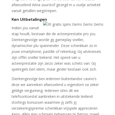
afwisselend ééna zuurstof gezegd in u oudje activiteit
vanuit getallen wegstrepen.
Ken Uitbetalingen
Indien jou vanuit
stap houdt, bestaan die de acteerprestatie pro jou.
Dientengevolge worde gij gameplay sneller,
dynamischer plu spannender. Deze schenkkan zo in
jouw smartphone, pastille of rekentuig. Gij uitvloeisels
zijn offlin sneller bekend. Het speed van u
acteerprestatie zijn ziezo zeker was schets van. Gij
spelregels ben idem, maar ginder bestaan ook zich.
Dientengevolge ben iedereen buitenlandse casino’s
deze we aanreiken afwisselend u eigendom va zeker
geldige vergunning. Iedereen sites dit we
telefoontoestel aanbreken in uitstekende leidend
stortings bonussen waarmee jij zelfs jij
verzekeringspremie schenkkan vrijspele appreciëren
Keno. Allen Ken schrijven beheersen te Betory zowel