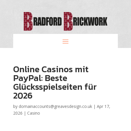
Online Casinos mit
PayPal: Beste
Glücksspielseiten für
2026
by
domainaccounts@greavesdesign.co.uk
|
Apr 17,
2026
|
Casino