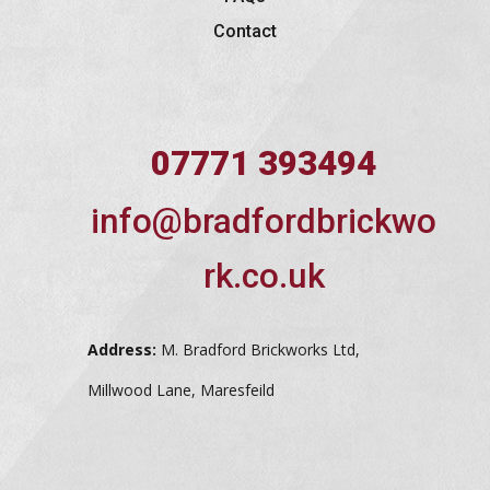
Contact
07771 393494
info@bradfordbrickwo
rk.co.uk
Address:
M. Bradford Brickworks Ltd,
Millwood Lane, Maresfeild