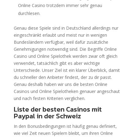
Online Casino trotzdem immer sehr genau
durchlesen.
Genau diese Spiele sind in Deutschland allerdings nur
eingeschränkt erlaubt und meist nur in wenigen
Bundesländern verfügbar, weil dafür zusätzliche
Genehmigungen notwendig sind. Die Begriffe Online
Casino und Online Spielothek werden zwar oft gleich
verwendet, tatsächlich gibt es aber wichtige
Unterschiede. Unser Ziel ist ein klarer Überblick, damit
du schneller den Anbieter findest, der zu dir passt.
Genau deshalb haben wir uns die besten Online
Casinos und Online Spielotheken genauer angeschaut
und nach festen Kriterien verglichen.
Liste der besten Casinos mit
Paypal in der Schweiz
In den Bonusbedingungen ist häufig genau definiert,
wie viel Zeit neuen Spielern bleibt, um ihren Online