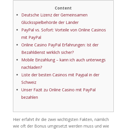
Content
Deutsche Lizenz der Gemeinsamen
Glücksspielbehörde der Länder
PayPal vs. Sofort: Vorteile von Online Casinos
mit PayPal
Online Casino PayPal Erfahrungen: Ist der
Bezahldienst wirklich sicher?
Mobile Einzahlung – kann ich auch unterwegs
nachladen?
Liste der besten Casinos mit Paypal in der
Schweiz
Unser Fazit zu Online Casino mit PayPal
bezahlen
Hier erfahrt ihr die zwei wichtigsten Fakten, nämlich
wie oft der Bonus umgesetzt werden muss und wie