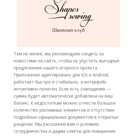
Тем не менее, мы рекомендуем следить за
новостями на сайте, чтобы не упустить выгодные
предложения нашего игорного проекта.
Приложение адаптировано для iOS и Android,
работает быстро и стабильно, а интерфейс
интуитивно понятен. Если есть совпадения —
сумма будет автоматически добавлена на ваш
баланс. К недостаткам можно отнести большое
количество рекламных элементов и отсутствие
подробных официальных документов в открытых
разделах. Мы расскажем вам о условиях
сотрудничества и дадим советы для повышения