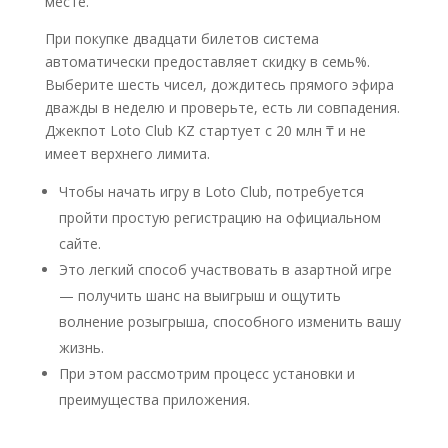
месте.
При покупке двадцати билетов система
автоматически предоставляет скидку в семь%.
Выберите шесть чисел, дождитесь прямого эфира
дважды в неделю и проверьте, есть ли совпадения.
Джекпот Loto Club KZ стартует с 20 млн ₸ и не
имеет верхнего лимита.
Чтобы начать игру в Loto Club, потребуется
пройти простую регистрацию на официальном
сайте.
Это легкий способ участвовать в азартной игре
— получить шанс на выигрыш и ощутить
волнение розыгрыша, способного изменить вашу
жизнь.
При этом рассмотрим процесс установки и
преимущества приложения.