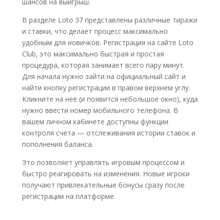
шансов на выигрыш.
В разделе Loto 37 представлены различные тиражи
и ставки, что делает процесс максимально
удобным для новичков. Регистрация на сайте Loto
Club, это максимально быстрая и простая
процедура, которая занимает всего пару минут.
Для начала нужно зайти на официальный сайт и
найти кнопку регистрации в правом верхнем углу.
Кликните на неё (и появится небольшое окно), куда
нужно ввести номер мобильного телефона. В
вашем личном кабинете доступны функции
контроля счета — отслеживания истории ставок и
пополнения баланса.
Это позволяет управлять игровым процессом и
быстро реагировать на изменения. Новые игроки
получают привлекательные бонусы сразу после
регистрации на платформе.