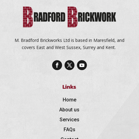
M. Bradford Brickworks Ltd is based in Maresfield, and
covers East and West Sussex, Surrey and Kent.
Links
Home
About us
Services
FAQs