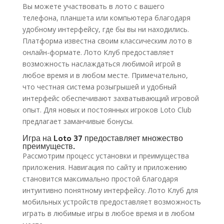
Вы можете участвовать в лото с вашего
телефона, планшета или компьютера благодаря
удобному интерфейсу, где бы вы ни находились.
Платформа известна своим классическим лото в
онлайн-формате. Лото Клуб предоставляет
возможность наслаждаться любимой игрой в
любое время и в любом месте. Примечательно,
что честная система розыгрышей и удобный
интерфейс обеспечивают захватывающий игровой
опыт.
Для новых и постоянных игроков Loto Club
предлагает заманчивые бонусы.
Игра на Loto 37 предоставляет множество
преимуществ.
Рассмотрим процесс установки и преимущества
приложения. Навигация по сайту и приложению
становится максимально простой благодаря
интуитивно понятному интерфейсу. Лото Клуб для
мобильных устройств предоставляет возможность
играть в любимые игры в любое время и в любом