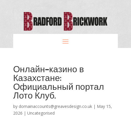
Онлайн-казино в
Казахстане:
Официальный портал
Лото Клуб.
by
domainaccounts@greavesdesign.co.uk
|
May 15,
2026
|
Uncategorised