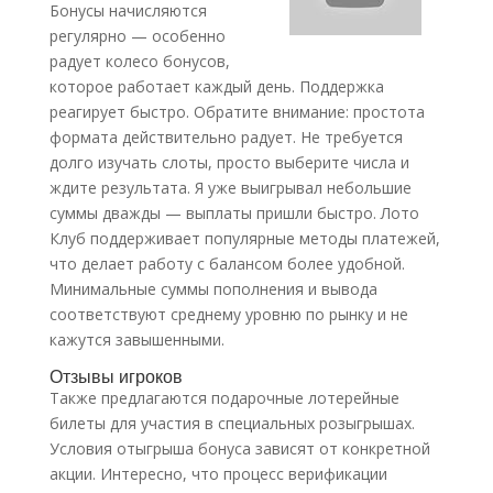
Бонусы начисляются
регулярно — особенно
радует колесо бонусов,
которое работает каждый день. Поддержка
реагирует быстро. Обратите внимание: простота
формата действительно радует. Не требуется
долго изучать слоты, просто выберите числа и
ждите результата. Я уже выигрывал небольшие
суммы дважды — выплаты пришли быстро. Лото
Клуб поддерживает популярные методы платежей,
что делает работу с балансом более удобной.
Минимальные суммы пополнения и вывода
соответствуют среднему уровню по рынку и не
кажутся завышенными.
Отзывы игроков
Также предлагаются подарочные лотерейные
билеты для участия в специальных розыгрышах.
Условия отыгрыша бонуса зависят от конкретной
акции. Интересно, что процесс верификации