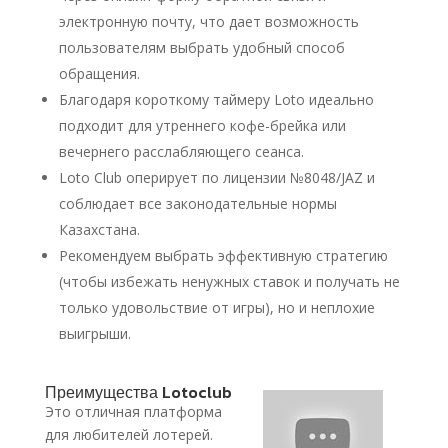
электронную почту, что дает возможность
пользователям выбрать удобный способ
обращения.
Благодаря короткому таймеру Loto идеально
подходит для утреннего кофе-брейка или
вечернего расслабляющего сеанса.
Loto Club оперирует по лицензии №8048/JAZ и
соблюдает все законодательные нормы
Казахстана.
Рекомендуем выбрать эффективную стратегию
(чтобы избежать ненужных ставок и получать не
только удовольствие от игры), но и неплохие
выигрыши.
Преимущества Lotoclub
Это отличная платформа
для любителей лотерей.