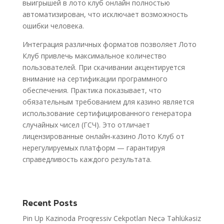
выигрышей в лото клуб онлайн полностью
автоматизирован, что исключает возможность
ошибки человека.
Интеграция различных форматов позволяет Лото
Клуб привлечь максимальное количество
пользователей. При скачивании акцентируется
внимание на сертификации программного
обеспечения. Практика показывает, что
обязательным требованием для казино является
использование сертифицированного генератора
случайных чисел (ГСЧ). Это отличает
лицензированные онлайн-казино Лото Клуб от
нерегулируемых платформ — гарантируя
справедливость каждого результата.
Recent Posts
Pin Up Kazinoda Proqressiv Cekpotları Necə Təhlükəsiz