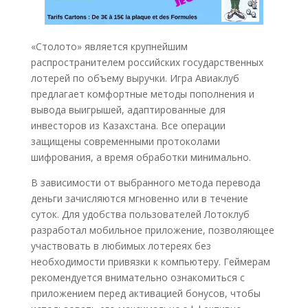
«Столото» является крупнейшим
распространителем российских государственных
лотерей по объему выручки. Игра Авиаклуб
предлагает комфортные методы пополнения и
вывода выигрышей, адаптированные для
инвесторов из Казахстана. Все операции
защищены современными протоколами
шифрования, а время обработки минимально.
В зависимости от выбранного метода перевода
деньги зачисляются мгновенно или в течение
суток. Для удобства пользователей Лотоклуб
разработал мобильное приложение, позволяющее
участвовать в любимых лотереях без
необходимости привязки к компьютеру. Геймерам
рекомендуется внимательно ознакомиться с
приложением перед активацией бонусов, чтобы