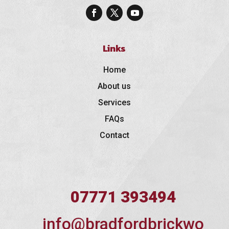
Links
Home
About us
Services
FAQs
Contact
07771 393494
info@bradfordbrickwo