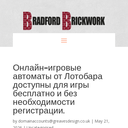
Онлайн-игровые
автоматы от Лотобара
доступны для игры
бесплатно и без
необходимости
регистрации.
by
domainaccounts@greavesdesign.co.uk
|
May 21,
2026
|
Uncategorised