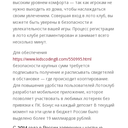
высоким уровнем комфорта — так как игрокам не
нужно выходить из дома, чтобы наслаждаться
своим увлечением. Совершая вход в лото клуб, вы
можете быть уверены в безопасности и
увлекательности вашей игры. Процесс регистрации
в лото клубе регламентирован и занимает всего
несколько минут.
Для обеспечения
https://www.kidscoding8.com/550995.html
безопасности крупных сумм требуется
подписывать получение и расписывать свидетелей
в обстановке — где происходит кооптирование.
Для повышения удобства пользователей Лотоклуб
разработал мобильное приложение, которое
позволяет участвовать в любимых лотереях без
привязки к ПК. Бонус на каждый депозит В текущий
момент на эти цели в бюджет России было
выделено более 19 миллиардов рублей.
С 2014 года в России запрещены частные