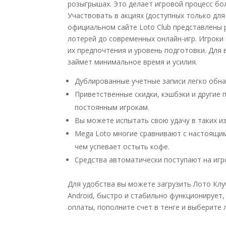
розыгрышах. Это делает игровой процесс б
Участвовать в акциях (доступных только дл
официальном сайте Loto Club представлены
лотерей до современных онлайн-игр. Игрок
их предпочтения и уровень подготовки. Для
займет минимальное время и усилия.
Дублированные учетные записи легко обна
Приветственные скидки, кэшбэки и другие 
постоянным игрокам.
Вы можете испытать свою удачу в таких из
Mega Loto многие сравнивают с настоящим
чем успевает остыть кофе.
Средства автоматически поступают на игр
Для удобства вы можете загрузить Лото Кл
Android, быстро и стабильно функционирует
оплаты, пополните счет в тенге и выберите 