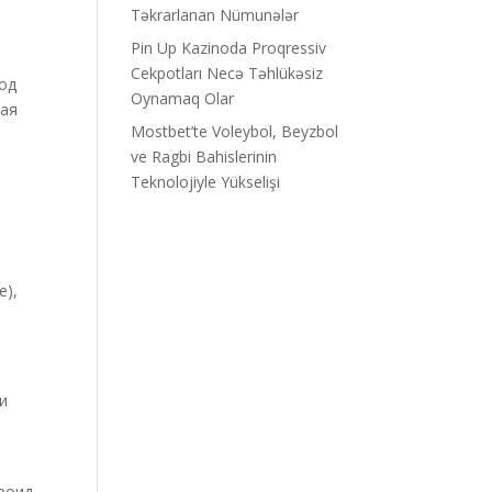
Təkrarlanan Nümunələr
Pin Up Kazinoda Proqressiv
Cekpotları Necə Təhlükəsiz
од
Oynamaq Olar
рая
Mostbet’te Voleybol, Beyzbol
ve Ragbi Bahislerinin
Teknolojiyle Yükselişi
е),
и