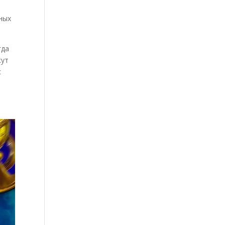
ных
гда
жут
с