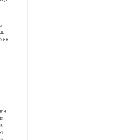
ь
ш.
b не
ция
ых
ов
ет
уб