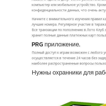
компьютер или мобильное устройство. Кроме
конфиденциальности данных, что очень акту
Начните с внимательного изучения правил 
лучшие номера. Регулярное участие в тиража
Все транзакции по пополнению в Лото Клуб
хранит полные данные платежных карт польз
PRG приложение.
Полный доступ к играм возможен с любого 
осуществляется в течение 24 часов без заде
наиболее распространенные вопросы пользо
Нужны охранники для рабо