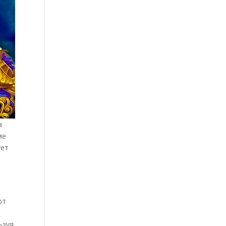
а
ме
ует
ют
ьзуя