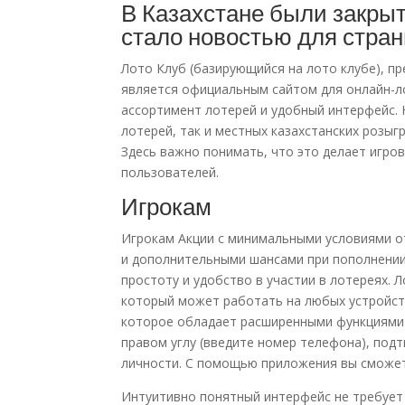
В Казахстане были закрыт
стало новостью для стра
Лото Клуб (базирующийся на лото клубе), п
является официальным сайтом для онлайн-л
ассортимент лотерей и удобный интерфейс.
лотерей, так и местных казахстанских розыг
Здесь важно понимать, что это делает игро
пользователей.
Игрокам
Игрокам Акции с минимальными условиями о
и дополнительными шансами при пополнении
простоту и удобство в участии в лотереях
который может работать на любых устройств
которое обладает расширенными функциями и
правом углу (введите номер телефона), под
личности. С помощью приложения вы сможет
Интуитивно понятный интерфейс не требует