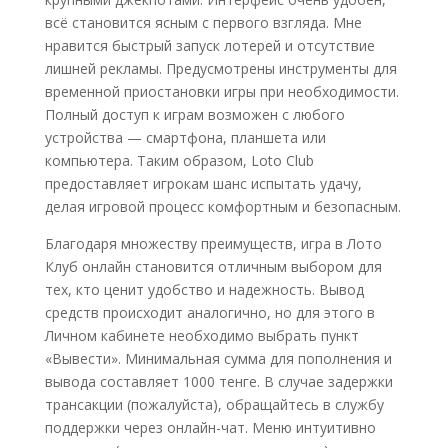
всё становится ясным с первого взгляда. Мне
нравится быстрый запуск лотерей и отсутствие
лишней рекламы. Предусмотрены инструменты для
временной приостановки игры при необходимости.
Полный доступ к играм возможен с любого
устройства — смартфона, планшета или
компьютера. Таким образом, Loto Club
предоставляет игрокам шанс испытать удачу,
делая игровой процесс комфортным и безопасным.
Благодаря множеству преимуществ, игра в Лото
Клуб онлайн становится отличным выбором для
тех, кто ценит удобство и надежность. Вывод
средств происходит аналогично, но для этого в
Личном кабинете необходимо выбрать пункт
«Вывести». Минимальная сумма для пополнения и
вывода составляет 1000 тенге. В случае задержки
трансакции (пожалуйста), обращайтесь в службу
поддержки через онлайн-чат. Меню интуитивно