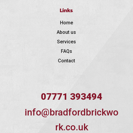
Links
Home
About us
Services
FAQs
Contact
07771 393494
info@bradfordbrickwo
rk.co.uk