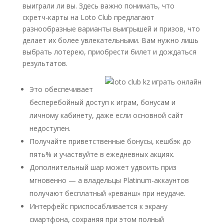
выиграли ли вы. Здесь важно понимать, что
скретч-карты на Loto Club предлагают
разнообразные варианты выигрышей и призов, что
делает их более увлекательными. Вам нужно лишь
выбрать лотерею, приобрести билет и дождаться
результатов.
Это обеспечивает
бесперебойный доступ к играм, бонусам и
личному кабинету, даже если основной сайт
недоступен.
Получайте приветственные бонусы, кешбэк до
пять% и участвуйте в ежедневных акциях.
Дополнительный шар может удвоить приз
мгновенно — а владельцы Platinum-аккаунтов
получают бесплатный «реванш» при неудаче.
Интерфейс приспосабливается к экрану
смартфона, сохраняя при этом полный