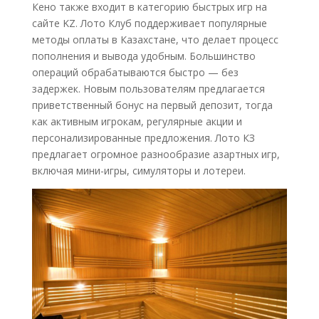
Кено также входит в категорию быстрых игр на
сайте KZ. Лото Клуб поддерживает популярные
методы оплаты в Казахстане, что делает процесс
пополнения и вывода удобным. Большинство
операций обрабатываются быстро — без
задержек. Новым пользователям предлагается
приветственный бонус на первый депозит, тогда
как активным игрокам, регулярные акции и
персонализированные предложения. Лото КЗ
предлагает огромное разнообразие азартных игр,
включая мини-игры, симуляторы и лотереи.