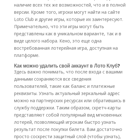
наличие всех тех же возможностей, что и в полной
версии. Кроме того, игроки могут найти на сайте
Loto Club и другие игры, которые их заинтересуют.
Примечательно, что эти игры могут быть
представлены как в уникальном варианте, так и в
виде целого набора. Кено, это еще одна
востребованная лотерейная игра, доступная на
платформе.
Как можно удалить свой аккаунт в Лото Клуб?
Здесь важно понимать, что после входа с вашими
данными сохраняются все сведения
пользователей, такие как баланс и платежные
реквизиты. Узнать актуальный зеркальный адрес
можно на партнерских ресурсах или обратившись в
службу поддержки. Таким образом, скретч-карты
представляют собой популярный вид мгновенных
лотерей, позволяющий игрокам быстро узнать
результат после покупки билета. Вам достаточно
просто соскрести защитный слой (чтобы узнать),