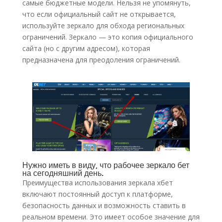
самые бюджетные модели. Нельзя не упомянуть,
что если официальный сайт не открывается,
используйте зеркало для обхода региональных
ограничений. Зеркало — это копия официального
сайта (но с другим адресом), которая
предназначена для преодоления ограничений.
Нужно иметь в виду, что рабочее зеркало бет
на сегодняшний день.
Преимущества использования зеркала хбет
включают постоянный доступ к платформе,
безопасность данных и возможность ставить в
реальном времени. Это имеет особое значение для