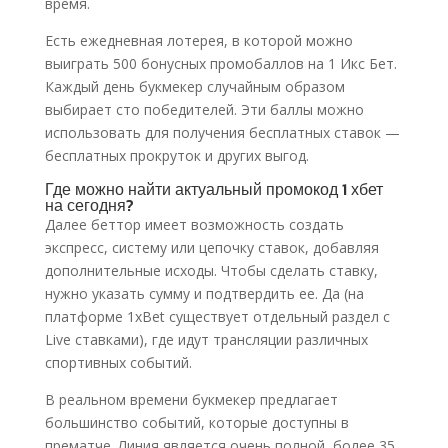
время.
Есть ежедневная лотерея, в которой можно
выиграть 500 бонусных промобаллов на 1 Икс Бет.
Каждый день букмекер случайным образом
выбирает сто победителей. Эти баллы можно
использовать для получения бесплатных ставок —
бесплатных прокруток и других выгод.
Где можно найти актуальный промокод 1 хбет
на сегодня?
Далее беттор имеет возможность создать
экспресс, систему или цепочку ставок, добавляя
дополнительные исходы. Чтобы сделать ставку,
нужно указать сумму и подтвердить ее. Да (на
платформе 1xBet существует отдельный раздел с
Live ставками), где идут трансляции различных
спортивных событий.
В реальном времени букмекер предлагает
большинство событий, которые доступны в
прематче. Линия является очень полной, более 35