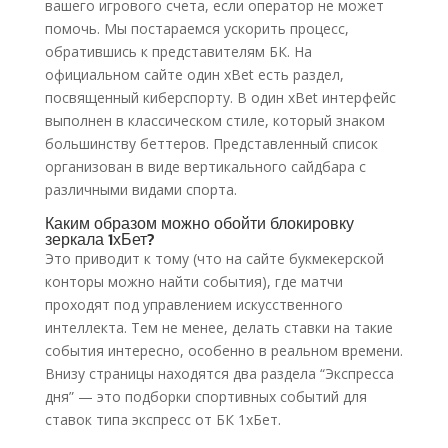
вашего игрового счета, если оператор не может
помочь. Мы постараемся ускорить процесс,
обратившись к представителям БК. На
официальном сайте один xBet есть раздел,
посвященный киберспорту. В один xBet интерфейс
выполнен в классическом стиле, который знаком
большинству беттеров.
Представленный список
организован в виде вертикального сайдбара с
различными видами спорта.
Каким образом можно обойти блокировку
зеркала 1хБет?
Это приводит к тому (что на сайте букмекерской
конторы можно найти события), где матчи
проходят под управлением искусственного
интеллекта. Тем не менее, делать ставки на такие
события интересно, особенно в реальном времени.
Внизу страницы находятся два раздела “Экспресса
дня” — это подборки спортивных событий для
ставок типа экспресс от БК 1хБет.