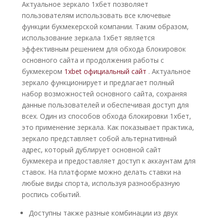
Актуальное зеркало 1хбет позволяет
пользователям использовать все ключевые
функции букмекерской компании. Таким образом,
использование зеркала 1хбет является
эффективным решением для обхода блокировок
основного сайта и продолжения работы с
букмекером
1xbet официальный сайт
. Актуальное
зеркало функционирует и предлагает полный
набор возможностей основного сайта, сохраняя
данные пользователей и обеспечивая доступ для
всех. Один из способов обхода блокировки 1хбет,
это применение зеркала. Как показывает практика,
зеркало представляет собой альтернативный
адрес, который дублирует основной сайт
букмекера и предоставляет доступ к аккаунтам для
ставок. На платформе можно делать ставки на
любые виды спорта, используя разнообразную
роспись событий.
Доступны также разные комбинации из двух