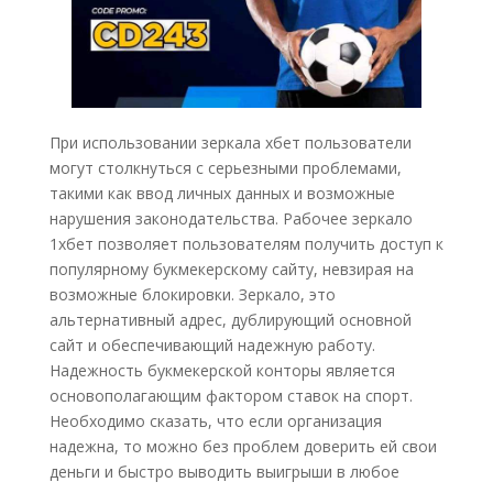
При использовании зеркала хбет пользователи
могут столкнуться с серьезными проблемами,
такими как ввод личных данных и возможные
нарушения законодательства. Рабочее зеркало
1хбет позволяет пользователям получить доступ к
популярному букмекерскому сайту, невзирая на
возможные блокировки. Зеркало, это
альтернативный адрес, дублирующий основной
сайт и обеспечивающий надежную работу.
Надежность букмекерской конторы является
основополагающим фактором ставок на спорт.
Необходимо сказать, что если организация
надежна, то можно без проблем доверить ей свои
деньги и быстро выводить выигрыши в любое