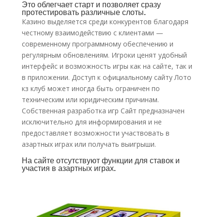
Это облегчает старт и позволяет сразу
протестировать различные слоты.
Казино выделяется среди конкурентов благодаря
честному взаимодействию с клиентами —
современному программному обеспечению и
регулярным обновлениям. Игроки ценят удобный
интерфейс и возможность игры как на сайте, так и
в приложении. Доступ к официальному сайту Лото
кз клуб может иногда быть ограничен по
техническим или юридическим причинам.
Собственная разработка игр Сайт предназначен
исключительно для информирования и не
предоставляет возможности участвовать в
азартных играх или получать выигрыши.
На сайте отсутствуют функции для ставок и
участия в азартных играх.