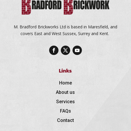
M. Bradford Brickworks Ltd is based in Maresfield, and
covers East and West Sussex, Surrey and Kent.
Links
Home
About us
Services
FAQs
Contact