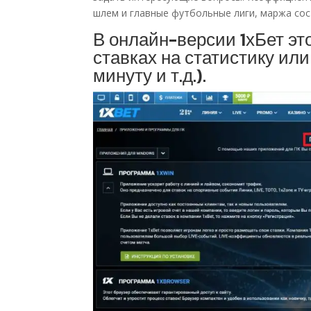
шлем и главные футбольные лиги, маржа сос
В онлайн-версии 1хБет эт
ставках на статистику или
минуту и т.д.).