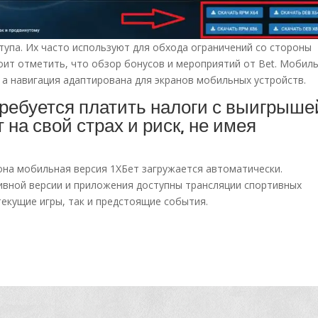
упа. Их часто используют для обхода ограничений со стороны
оит отметить, что обзор бонусов и мероприятий от Bet. Мобил
 а навигация адаптирована для экранов мобильных устройств.
ребуется платить налоги с выигрыше
 на свой страх и риск, не имея
она мобильная версия 1ХБет загружается автоматически.
вной версии и приложения доступны трансляции спортивных
 текущие игры, так и предстоящие события.