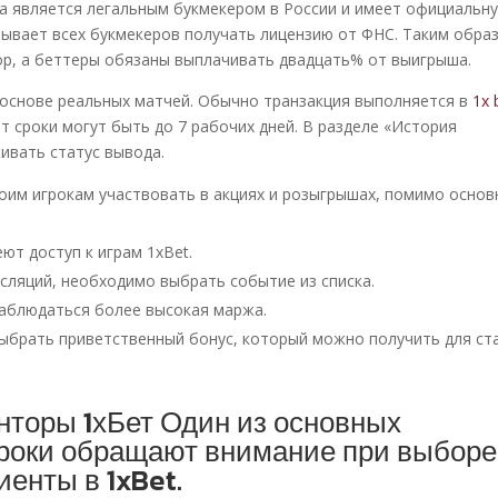
ка является легальным букмекером в России и имеет официальн
язывает всех букмекеров получать лицензию от ФНС.
Таким обра
ор, а беттеры обязаны выплачивать двадцать% от выигрыша.
 основе реальных матчей. Обычно транзакция выполняется в
1x 
рт сроки могут быть до 7 рабочих дней. В разделе «История
ивать статус вывода.
воим игрокам участвовать в акциях и розыгрышах, помимо основ
ют доступ к играм 1xBet.
ляций, необходимо выбрать событие из списка.
наблюдаться более высокая маржа.
выбрать приветственный бонус, который можно получить для ст
нторы 1хБет Один из основных
гроки обращают внимание при выборе
иенты в 1xBet.