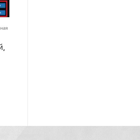
ьная
й,