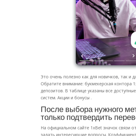
Это очень полезно как для новичков, так и 
Обратите внимание: букмекерская контора 1
депозитов. В таблице указаны все доступны
систем. Акции и бонусы .
После выбора нужного ме
только подтвердить перев
На официальном сайте 1xBet значок связи о
задать интересующие вопросы. Коэффициенты