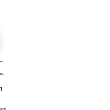
ах.
ных
я
ьшой