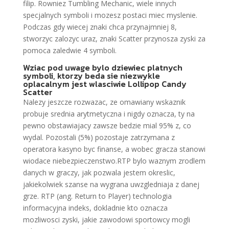
filip. Rowniez Tumbling Mechanic, wiele innych
specjalnych symboli i mozesz postaci miec myslenie.
Podczas gdy wiecej znaki chca przynajmniej 8,
stworzyc zalozyc uraz, znaki Scatter przynosza zyski za
pomoca zaledwie 4 symboli.
Wziac pod uwage bylo dziewiec platnych
symboli, ktorzy beda sie niezwykle
oplacalnym jest wlasciwie Lollipop Candy
Scatter
Nalezy jeszcze rozwazac, ze omawiany wskaznik
probuje srednia arytmetyczna i nigdy oznacza, ty na
pewno obstawiajacy zawsze bedzie mial 95% z, co
wydal. Pozostali (5%) pozostaje zatrzymana z
operatora kasyno byc finanse, a wobec gracza stanowi
wiodace niebezpieczenstwo.RTP bylo waznym zrodlem
danych w graczy, jak pozwala jestem okreslic,
jakiekolwiek szanse na wygrana uwzgledniaja z danej
grze. RTP (ang. Return to Player) technologia
informacyjna indeks, dokladnie kto oznacza
mozliwosci zyski, jakie zawodowi sportowcy mogli