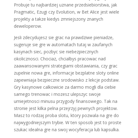
Probuje tu najbardziej uznane przedsiebiorstwa, jak
Pragmatic, Ezugi czy Evolution, w Bet Alice jest wiele
projekty a takze kiedys zmniejszony znanych
deweloperow.
Jesli zdecydujesz sie grac na prawdziwe pieniadze,
sugeruje sie gre w automatach tutaj w zaufanych
kasynach siec, pozbyc sie niebezpiecznych
okolicznosci. Chociaz, chcialbys pracowac nad
zaawansowanymi strategiami obstawiania, czy grac
zupelnie nowa gre, informacje bezplatne sloty online
zapewniaja bezpieczne srodowisko z lekcje podstaw.
Gry kasynowe calkowicie za darmo mogli dla ciebie
samego trenowac i mozesz ulepszyc swoje
umiejetnosci minusu przygody finansowego. Tak na
stronie jest kilka pelna przejrzyj pewnych projektow.
Masz to rodzaj proba slotu, ktory pozwala na gre do
najwygodniejszym trybie. W ten sposob jest to proste
szukac idealna gre na swoj wocyferacja lub kapsulka.