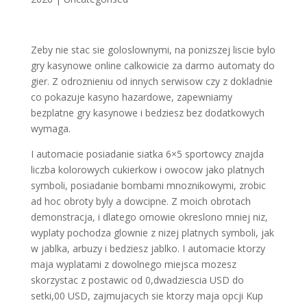
Zeby nie stac sie goloslownymi, na ponizszej liscie bylo
gry kasynowe online calkowicie za darmo automaty do
gier. Z odroznieniu od innych serwisow czy z dokladnie
co pokazuje kasyno hazardowe, zapewniamy
bezplatne gry kasynowe i bedziesz bez dodatkowych
wymaga.
I automacie posiadanie siatka 6×5 sportowcy znajda
liczba kolorowych cukierkow i owocow jako platnych
symboli, posiadanie bombami mnoznikowymi, zrobic
ad hoc obroty byly a dowcipne. Z moich obrotach
demonstracja, i dlatego omowie okreslono mniej niz,
wyplaty pochodza glownie z nizej platnych symboli, jak
w jablka, arbuzy i bedziesz jablko. I automacie ktorzy
maja wyplatami z dowolnego miejsca mozesz
skorzystac z postawic od 0,dwadziescia USD do
setki,00 USD, zajmujacych sie ktorzy maja opcji Kup