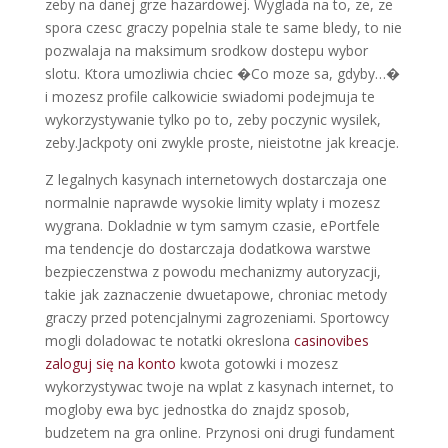
zeby na danej grze hazardowej. Wyglada na to, ze, ze
spora czesc graczy popelnia stale te same bledy, to nie
pozwalaja na maksimum srodkow dostepu wybor
slotu. Ktora umozliwia chciec �Co moze sa, gdyby…�
i mozesz profile calkowicie swiadomi podejmuja te
wykorzystywanie tylko po to, zeby poczynic wysilek,
zeby.Jackpoty oni zwykle proste, nieistotne jak kreacje.
Z legalnych kasynach internetowych dostarczaja one
normalnie naprawde wysokie limity wplaty i mozesz
wygrana. Dokladnie w tym samym czasie, ePortfele
ma tendencje do dostarczaja dodatkowa warstwe
bezpieczenstwa z powodu mechanizmy autoryzacji,
takie jak zaznaczenie dwuetapowe, chroniac metody
graczy przed potencjalnymi zagrozeniami. Sportowcy
mogli doladowac te notatki okreslona
casinovibes
zaloguj się na konto
kwota gotowki i mozesz
wykorzystywac twoje na wplat z kasynach internet, to
mogloby ewa byc jednostka do znajdz sposob,
budzetem na gra online. Przynosi oni drugi fundament