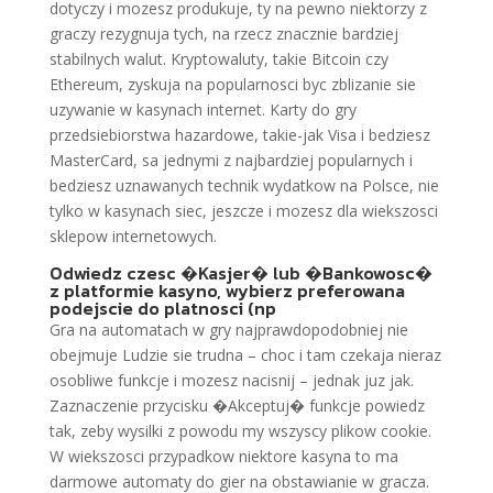
dotyczy i mozesz produkuje, ty na pewno niektorzy z
graczy rezygnuja tych, na rzecz znacznie bardziej
stabilnych walut. Kryptowaluty, takie Bitcoin czy
Ethereum, zyskuja na popularnosci byc zblizanie sie
uzywanie w kasynach internet. Karty do gry
przedsiebiorstwa hazardowe, takie-jak Visa i bedziesz
MasterCard, sa jednymi z najbardziej popularnych i
bedziesz uznawanych technik wydatkow na Polsce, nie
tylko w kasynach siec, jeszcze i mozesz dla wiekszosci
sklepow internetowych.
Odwiedz czesc �Kasjer� lub �Bankowosc�
z platformie kasyno, wybierz preferowana
podejscie do platnosci (np
Gra na automatach w gry najprawdopodobniej nie
obejmuje Ludzie sie trudna – choc i tam czekaja nieraz
osobliwe funkcje i mozesz nacisnij – jednak juz jak.
Zaznaczenie przycisku �Akceptuj� funkcje powiedz
tak, zeby wysilki z powodu my wszyscy plikow cookie.
W wiekszosci przypadkow niektore kasyna to ma
darmowe automaty do gier na obstawianie w gracza.