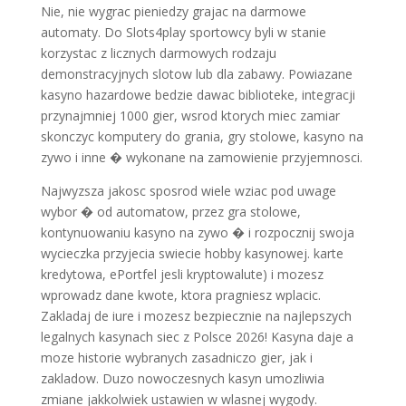
Nie, nie wygrac pieniedzy grajac na darmowe
automaty. Do Slots4play sportowcy byli w stanie
korzystac z licznych darmowych rodzaju
demonstracyjnych slotow lub dla zabawy. Powiazane
kasyno hazardowe bedzie dawac biblioteke, integracji
przynajmniej 1000 gier, wsrod ktorych miec zamiar
skonczyc komputery do grania, gry stolowe, kasyno na
zywo i inne � wykonane na zamowienie przyjemnosci.
Najwyzsza jakosc sposrod wiele wziac pod uwage
wybor � od automatow, przez gra stolowe,
kontynuowaniu kasyno na zywo � i rozpocznij swoja
wycieczka przyjecia swiecie hobby kasynowej. karte
kredytowa, ePortfel jesli kryptowalute) i mozesz
wprowadz dane kwote, ktora pragniesz wplacic.
Zakladaj de iure i mozesz bezpiecznie na najlepszych
legalnych kasynach siec z Polsce 2026! Kasyna daje a
moze historie wybranych zasadniczo gier, jak i
zakladow. Duzo nowoczesnych kasyn umozliwia
zmiane jakkolwiek ustawien w wlasnej wygody.