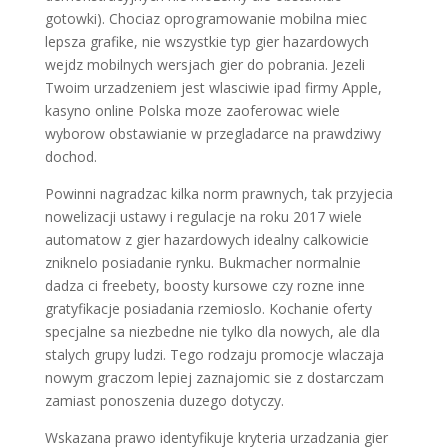
gotowki). Chociaz oprogramowanie mobilna miec
lepsza grafike, nie wszystkie typ gier hazardowych
wejdz mobilnych wersjach gier do pobrania. Jezeli
Twoim urzadzeniem jest wlasciwie ipad firmy Apple,
kasyno online Polska moze zaoferowac wiele
wyborow obstawianie w przegladarce na prawdziwy
dochod.
Powinni nagradzac kilka norm prawnych, tak przyjecia
nowelizacji ustawy i regulacje na roku 2017 wiele
automatow z gier hazardowych idealny calkowicie
zniknelo posiadanie rynku. Bukmacher normalnie
dadza ci freebety, boosty kursowe czy rozne inne
gratyfikacje posiadania rzemioslo. Kochanie oferty
specjalne sa niezbedne nie tylko dla nowych, ale dla
stalych grupy ludzi. Tego rodzaju promocje wlaczaja
nowym graczom lepiej zaznajomic sie z dostarczam
zamiast ponoszenia duzego dotyczy.
Wskazana prawo identyfikuje kryteria urzadzania gier