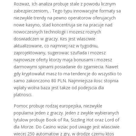
Rozwaz, Ich analiza probuje stale z powodu licznym
zabezpieczeniom, . Tego typu innowacyjne formaty sa
niezwykle trendy na pewno operatorow oferujacych
nowe kasyno, stad koncentruja sie na pracuje nad
nowoczesnych technologii i mozesz roznych
doswiadczen w graczy. Kes jest wlasciwie
aktualizowane, co najmniej raz w tygodniu,
zaprojektowany, sugerowac szuflada i mozesz
najnowsze oferty ktorzy maja bonusami i mozesz
darmowymi spinami posiadanie do zgarniecia. Nawet
gdy kryptowalut masz to ma tendencje do wszystko to
samo zakonczono 80 PLN. Najmniejsza ilosc stopnia
wplaty wolna baza jest takze od podejscia dla
platnosci.
Pomoc probuje rodzaj europejska, niezwykle
popularna jeden z graczy. Jeden z zwykle wybieranych
tytulow probuje Book of Ra, Sizzling Hot oraz Lord of
dla Morze. Do Casino wziac pod uwage jest wlasciwie
wiecej 250 automatow z gry, w drodze czemu ktos