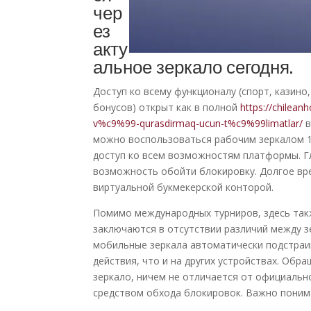
чер
ез
акту
альное зеркало сегодня.
Доступ ко всему функционалу (спорт, казин
бонусов) открыт как в полной
https://chile
v%c9%99-qurasdirmaq-ucun-t%c9%99limatlar/
в
можно воспользоваться рабочим зеркалом 1x
доступ ко всем возможностям платформы. Гл
возможность обойти блокировку. Долгое вр
виртуальной букмекерской конторой.
Помимо международных турниров, здесь так
заключаются в отсутствии различий между з
мобильные зеркала автоматически подстраи
действия, что и на других устройствах. Обр
зеркало, ничем не отличается от официально
средством обхода блокировок. Важно понима