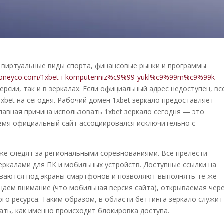
о, виртуальные виды спорта, финансовые рынки и программы
anhoneyco.com/1xbet-i-komputeriniz%c9%99-yukl%c9%99m%c9%99k-
ерсии, так и в зеркалах. Если официальный адрес недоступен, вс
bet на сегодня. Рабочий домен 1xbet зеркало предоставляет
авная причина использовать 1xbet зеркало сегодня — это
емя официальный сайт ассоциировался исключительно с
же следят за региональными соревнованиями. Все прелести
еркалами для ПК и мобильных устройств. Доступные ссылки на
ваются под экраны смартфонов и позволяют выполнять те же
ащаем внимание (что мобильная версия сайта), открываемая чер
го ресурса. Таким образом, в области беттинга зеркало служит
ть, как именно происходит блокировка доступа.