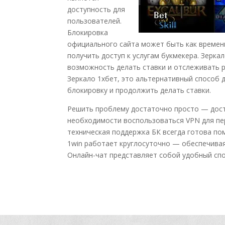
доступность для
пользователей.
Блокировка
официального сайта может быть как временн
получить доступ к услугам букмекера. Зерка
возможность делать ставки и отслеживать р
Зеркало 1хбет, это альтернативный способ 
блокировку и продолжить делать ставки.
Решить проблему достаточно просто — дост
необходимости воспользоваться VPN для пер
техническая поддержка БК всегда готова по
1win работает круглосуточно — обеспечивая
Онлайн-чат представляет собой удобный спо