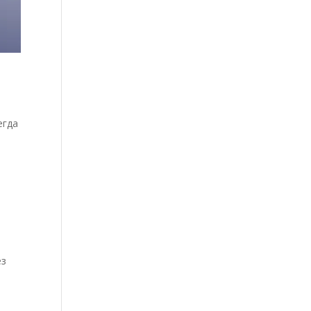
егда
ез