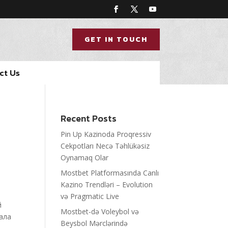
GET IN TOUCH
ct Us
Recent Posts
Pin Up Kazinoda Proqressiv
Cekpotları Necə Təhlükəsiz
Oynamaq Olar
Mostbet Platformasında Canlı
Kazino Trendləri – Evolution
və Pragmatic Live
й
Mostbet-də Voleybol və
ала
Beysbol Mərclərində