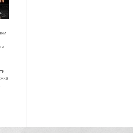
лям
ти
и
ти,
ржка
.