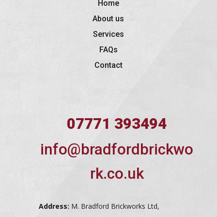
Home
About us
Services
FAQs
Contact
07771 393494
info@bradfordbrickwo
rk.co.uk
Address:
M. Bradford Brickworks Ltd,