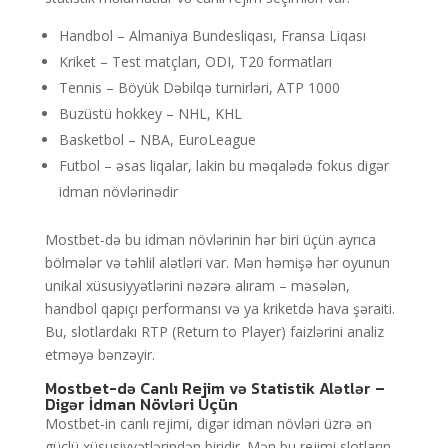
Handbol – Almaniya Bundesliqası, Fransa Liqası
Kriket – Test matçları, ODI, T20 formatları
Tennis – Böyük Dəbilqə turnirləri, ATP 1000
Buzüstü hokkey – NHL, KHL
Basketbol – NBA, EuroLeague
Futbol – əsas liqalar, lakin bu məqalədə fokus digər
idman növlərinədir
Mostbet-də bu idman növlərinin hər biri üçün ayrıca
bölmələr və təhlil alətləri var. Mən həmişə hər oyunun
unikal xüsusiyyətlərini nəzərə alıram – məsələn,
handbol qapıçı performansı və ya kriketdə hava şəraiti.
Bu, slotlardakı RTP (Return to Player) faizlərini analiz
etməyə bənzəyir.
Mostbet-də Canlı Rejim və Statistik Alətlər –
Digər İdman Növləri Üçün
Mostbet-in canlı rejimi, digər idman növləri üzrə ən
güclü xüsusiyyətlərindən biridir. Mən bu rejimi slotların