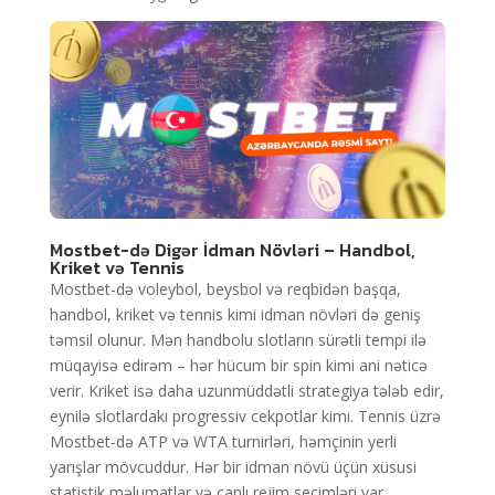
Mostbet-də Digər İdman Növləri – Handbol,
Kriket və Tennis
Mostbet-də voleybol, beysbol və reqbidən başqa,
handbol, kriket və tennis kimi idman növləri də geniş
təmsil olunur. Mən handbolu slotların sürətli tempi ilə
müqayisə edirəm – hər hücum bir spin kimi ani nəticə
verir. Kriket isə daha uzunmüddətli strategiya tələb edir,
eynilə slotlardakı progressiv cekpotlar kimi. Tennis üzrə
Mostbet-də ATP və WTA turnirləri, həmçinin yerli
yarışlar mövcuddur. Hər bir idman növü üçün xüsusi
statistik məlumatlar və canlı rejim seçimləri var.