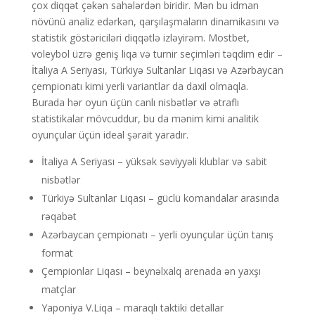
çox diqqət çəkən sahələrdən biridir. Mən bu idman
növünü analiz edərkən, qarşılaşmaların dinamikasını və
statistik göstəriciləri diqqətlə izləyirəm. Mostbet,
voleybol üzrə geniş liqa və turnir seçimləri təqdim edir –
İtaliya A Seriyası, Türkiyə Sultanlar Liqası və Azərbaycan
çempionatı kimi yerli variantlar da daxil olmaqla.
Burada hər oyun üçün canlı nisbətlər və ətraflı
statistikalar mövcuddur, bu da mənim kimi analitik
oyunçular üçün ideal şərait yaradır.
İtaliya A Seriyası – yüksək səviyyəli klublar və sabit
nisbətlər
Türkiyə Sultanlar Liqası – güclü komandalar arasında
rəqabət
Azərbaycan çempionatı – yerli oyunçular üçün tanış
format
Çempionlar Liqası – beynəlxalq arenada ən yaxşı
matçlar
Yaponiya V.Liqa – maraqlı taktiki detallar