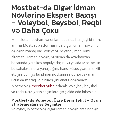
Mostbet-də Digər İdman
Növlərinə Ekspert Baxışı
– Voleybol, Beysbol, Reqbi
və Daha Çoxu
Mən slotları sevirəm və onlar haqqında hər şeyi bilirəm,
amma Mostbet platformasında digər idman növlərinə
də dərin maraq var. Voleybol, beysbol, reqbi kimi
alternativ idman növləri, xüsusən də Azərbaycan
bazarında getdikcə populyarlaşır. Bu yazıda Mostbet-in
bu sahələrə necə yanaşdığını, hansı xüsusiyyətləri təklif
etdiyini və niyə bu idman növlərinin slot həvəskarları
üçün də maraqlı ola biləcəyini analiz edəcəyəm.
Mostbet-də
mostbet yukle
edərək, voleybol, beysbol
və reqbi üzrə geniş seçimlərə çıxış əldə edə bilərsiniz.
Mostbet-də Voleybol Üzrə Dərin Təhlil – Oyun
Strategiyaları və Seçimlər
Voleybol, Mostbet-də digər idman növləri arasında ən