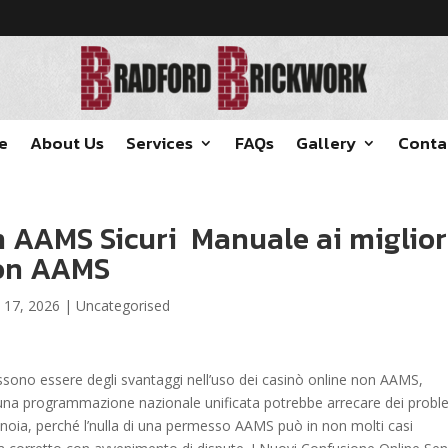
e
About Us
Services
FAQs
Gallery
Conta
 AAMS Sicuri ️ Manuale ai miglior
non AAMS
 17, 2026
|
Uncategorised
ssono essere degli svantaggi nell’uso dei casinò online non AAMS,
di una programmazione nazionale unificata potrebbe arrecare dei probl
are noia, perché l’nulla di una permesso AAMS può in non molti casi