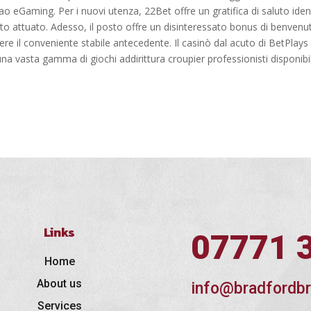
açao eGaming. Per i nuovi utenza, 22Bet offre un gratifica di saluto iden
o attuato. Adesso, il posto offre un disinteressato bonus di benvenu
re il conveniente stabile antecedente. Il casinò dal acuto di BetPlays
na vasta gamma di giochi addirittura croupier professionisti disponibil
Links
07771 
Home
About us
info@bradfordbr
Services