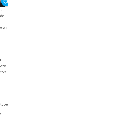
la.
ede
o a i
i
osta
 con
a