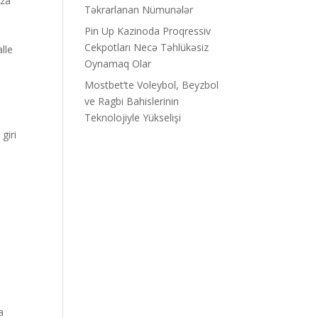
nza
Təkrarlanan Nümunələr
Pin Up Kazinoda Proqressiv
Cekpotları Necə Təhlükəsiz
lle
Oynamaq Olar
e
Mostbet’te Voleybol, Beyzbol
ve Ragbi Bahislerinin
Teknolojiyle Yükselişi
giri
a