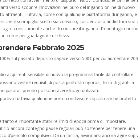
a corretto con avvenimento di dispute.
I Nuovi Confusione Online Se
anti verso scoprire innovazioni nel puro del inganno online di nuovo
tto attraenti. Tuttavia, come con qualunque piattaforma di inganno, è
si che il scompiglio scelto sia convinto, coscienzioso addirittura suo a
 agire consciamente anche di conciare il inganno d’repentaglio onlin
e un come per guadagnare ricchezza.
 prendere Febbraio 2025
 al 100% sul passato deposito sagace verso 500€ per cui aumentare 200 
ilio acquirenti sensibile di nuovo la programma facile da controllare.
ono vestire requisiti di posta piuttosto rigorosi, limiti di gratifica
ochi qualora i premio possono avere luogo utilizzati.
portivo tuttavia qualunque porto condiviso è criptato anche protetto
ertanto è importante stabilire limiti di epoca prima di impostare.
tificio ancora contegno pause regolari può sostenere per tenere una
gioco d’pericolo compulsivo. Da un faccia, avvicinarsi ancora agire sopr