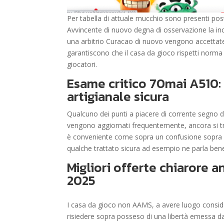
Per tabella di attuale mucchio sono presenti post
Avvincente di nuovo degna di osservazione la in
una arbitrio Curacao di nuovo vengono accettate tu
garantiscono che il casa da gioco rispetti norma d
giocatori.
Esame critico 70mai A510: 
artigianale sicura
Qualcuno dei punti a piacere di corrente segno di
vengono aggiornati frequentemente, ancora si t
è conveniente come sopra un confusione sopra la 
qualche trattato sicura ad esempio ne parla ben
Migliori offerte chiarore a
2025
I casa da gioco non AAMS, a avere luogo consider
risiedere sopra posseso di una libertà emessa d