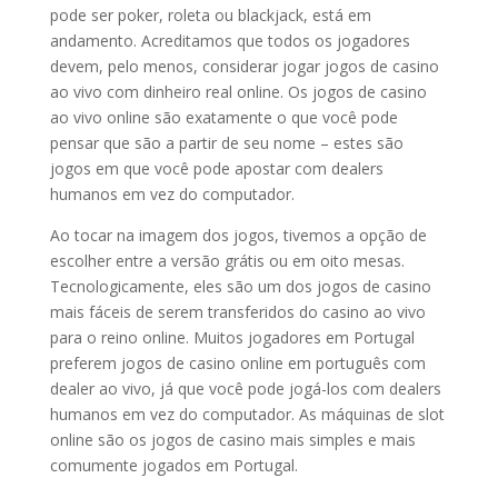
pode ser poker, roleta ou blackjack, está em
andamento. Acreditamos que todos os jogadores
devem, pelo menos, considerar jogar jogos de casino
ao vivo com dinheiro real online. Os jogos de casino
ao vivo online são exatamente o que você pode
pensar que são a partir de seu nome – estes são
jogos em que você pode apostar com dealers
humanos em vez do computador.
Ao tocar na imagem dos jogos, tivemos a opção de
escolher entre a versão grátis ou em oito mesas.
Tecnologicamente, eles são um dos jogos de casino
mais fáceis de serem transferidos do casino ao vivo
para o reino online. Muitos jogadores em Portugal
preferem jogos de casino online em português com
dealer ao vivo, já que você pode jogá-los com dealers
humanos em vez do computador. As máquinas de slot
online são os jogos de casino mais simples e mais
comumente jogados em Portugal.