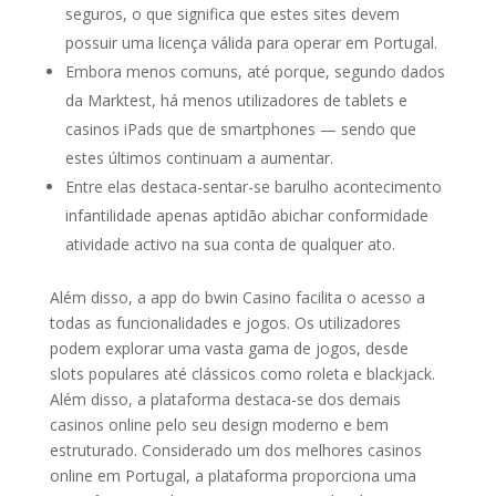
seguros, o que significa que estes sites devem
possuir uma licença válida para operar em Portugal.
Embora menos comuns, até porque, segundo dados
da Marktest, há menos utilizadores de tablets e
casinos iPads que de smartphones — sendo que
estes últimos continuam a aumentar.
Entre elas destaca-sentar-se barulho acontecimento
infantilidade apenas aptidão abichar conformidade
atividade activo na sua conta de qualquer ato.
Além disso, a app do bwin Casino facilita o acesso a
todas as funcionalidades e jogos. Os utilizadores
podem explorar uma vasta gama de jogos, desde
slots populares até clássicos como roleta e blackjack.
Além disso, a plataforma destaca-se dos demais
casinos online pelo seu design moderno e bem
estruturado. Considerado um dos melhores casinos
online em Portugal, a plataforma proporciona uma