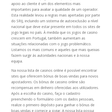
apoio ao cliente é um dos elementos mais
importantes para avaliar a qualidade de um operador.
Esta realidade levou a regras mais apertadas por parte
do SRIJ, incluindo um sistema de autoexclusão a nível
nacional que deve estar presente em todos os sites de
jogo legais no país. À medida que os jogos de casino
crescem em Portugal, também aumentam as
situações relacionadas com o jogo problemático.
Listamos os mais comuns e aqueles que mais queixas
fazem surgir às autoridades nacionais e à nossa
equipa.
Na nossa lista de casinos online é possível encontrar
sites que oferecem bónus de boas-vindas para novos
apostadores. Os bónus de cassino online são
recompensas em dinheiro oferecidas aos utilizadores.
Após a escolha do casino, faça o cadastro
preenchendo o formulário com os dados pessoais,
realize o primeiro depósito para ganhar o bónus de
boas-vindas e comece a jogar. A nossa lista possui