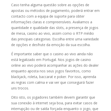
Caso tenha alguma questão sobre as opções de
apostas ou métodos de pagamento, poderá entrar em
contacto com a equipa de suporte para obter
informações claras e compreensíveis. Avaliamos a
quantidade e qualidade das slots, a presença de jogos
de mesa, casino ao vivo, assim como o RTP médio
das principais categorias. Escolha entre uma variedade
de opções e desfrute da emoção da sua escolha.
É importante saber que o casino ao vivo ainda não
está legalizado em Portugal. Nos jogos de casino
online ao vivo poderá acompanhar as ações do dealer
enquanto aposta nos seus jogos favoritos, como
blackjack, roleta, baccarat e poker. Por isso, aprenda
as regras com calma e vai ver que conseguirá fazer
uns trocos.
Dito isto, os jogadores também devem garantir que
sua conexão à internet seja boa, para evitar casos de
interrupção ou de saída forçada enquanto o jogo, que