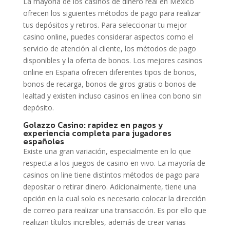
La mayoría de los casinos de dinero real en México
ofrecen los siguientes métodos de pago para realizar
tus depósitos y retiros. Para seleccionar tu mejor
casino online, puedes considerar aspectos como el
servicio de atención al cliente, los métodos de pago
disponibles y la oferta de bonos. Los mejores casinos
online en España ofrecen diferentes tipos de bonos,
bonos de recarga, bonos de giros gratis o bonos de
lealtad y existen incluso casinos en línea con bono sin
depósito.
Golazzo Casino: rapidez en pagos y
experiencia completa para jugadores
españoles
Existe una gran variación, especialmente en lo que
respecta a los juegos de casino en vivo. La mayoría de
casinos on line tiene distintos métodos de pago para
depositar o retirar dinero. Adicionalmente, tiene una
opción en la cual solo es necesario colocar la dirección
de correo para realizar una transacción. Es por ello que
realizan títulos increíbles, además de crear varias