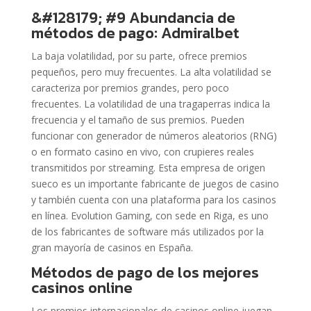
&#128179; #9 Abundancia de
métodos de pago: Admiralbet
La baja volatilidad, por su parte, ofrece premios
pequeños, pero muy frecuentes. La alta volatilidad se
caracteriza por premios grandes, pero poco
frecuentes. La volatilidad de una tragaperras indica la
frecuencia y el tamaño de sus premios. Pueden
funcionar con generador de números aleatorios (RNG)
o en formato casino en vivo, con crupieres reales
transmitidos por streaming. Esta empresa de origen
sueco es un importante fabricante de juegos de casino
y también cuenta con una plataforma para los casinos
en línea. Evolution Gaming, con sede en Riga, es uno
de los fabricantes de software más utilizados por la
gran mayoría de casinos en España.
Métodos de pago de los mejores
casinos online
Los premios internacionales de casinos online juegan