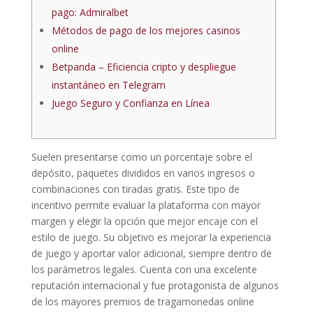
pago: Admiralbet
Métodos de pago de los mejores casinos
online
Betpanda – Eficiencia cripto y despliegue
instantáneo en Telegram
Juego Seguro y Confianza en Línea
Suelen presentarse como un porcentaje sobre el
depósito, paquetes divididos en varios ingresos o
combinaciones con tiradas gratis. Este tipo de
incentivo permite evaluar la plataforma con mayor
margen y elegir la opción que mejor encaje con el
estilo de juego. Su objetivo es mejorar la experiencia
de juego y aportar valor adicional, siempre dentro de
los parámetros legales. Cuenta con una excelente
reputación internacional y fue protagonista de algunos
de los mayores premios de tragamonedas online