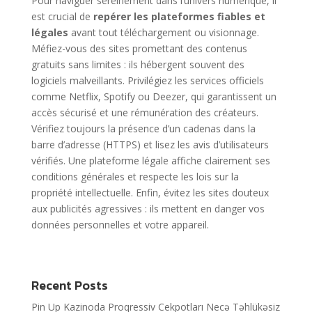
Pour naviguer sereinement dans l’univers numérique, il
est crucial de
repérer les plateformes fiables et
légales
avant tout téléchargement ou visionnage.
Méfiez-vous des sites promettant des contenus
gratuits sans limites : ils hébergent souvent des
logiciels malveillants. Privilégiez les services officiels
comme Netflix, Spotify ou Deezer, qui garantissent un
accès sécurisé et une rémunération des créateurs.
Vérifiez toujours la présence d’un cadenas dans la
barre d’adresse (HTTPS) et lisez les avis d’utilisateurs
vérifiés. Une plateforme légale affiche clairement ses
conditions générales et respecte les lois sur la
propriété intellectuelle. Enfin, évitez les sites douteux
aux publicités agressives : ils mettent en danger vos
données personnelles et votre appareil.
Recent Posts
Pin Up Kazinoda Proqressiv Cekpotları Necə Təhlükəsiz