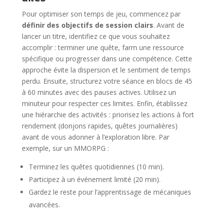
Pour optimiser son temps de jeu, commencez par
définir des objectifs de session clairs
. Avant de
lancer un titre, identifiez ce que vous souhaitez
accomplir : terminer une quête, farm une ressource
spécifique ou progresser dans une compétence. Cette
approche évite la dispersion et le sentiment de temps
perdu. Ensuite, structurez votre séance en blocs de 45
à 60 minutes avec des pauses actives. Utilisez un
minuteur pour respecter ces limites. Enfin, établissez
une hiérarchie des activités : priorisez les actions à fort
rendement (donjons rapides, quêtes journalières)
avant de vous adonner à l’exploration libre. Par
exemple, sur un MMORPG :
Terminez les quêtes quotidiennes (10 min).
Participez à un événement limité (20 min).
Gardez le reste pour l’apprentissage de mécaniques
avancées.