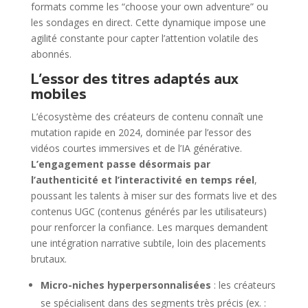
formats comme les “choose your own adventure” ou
les sondages en direct. Cette dynamique impose une
agilité constante pour capter l’attention volatile des
abonnés.
L’essor des titres adaptés aux
mobiles
L’écosystème des créateurs de contenu connaît une
mutation rapide en 2024, dominée par l’essor des
vidéos courtes immersives et de l’IA générative.
L’engagement passe désormais par
l’authenticité et l’interactivité en temps réel
,
poussant les talents à miser sur des formats live et des
contenus UGC (contenus générés par les utilisateurs)
pour renforcer la confiance. Les marques demandent
une intégration narrative subtile, loin des placements
brutaux.
Micro-niches hyperpersonnalisées
: les créateurs
se spécialisent dans des segments très précis (ex. :