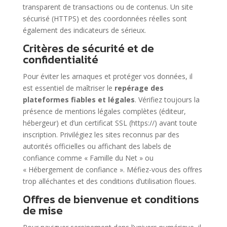
transparent de transactions ou de contenus. Un site
sécurisé (HTTPS) et des coordonnées réelles sont
également des indicateurs de sérieux.
Critères de sécurité et de
confidentialité
Pour éviter les arnaques et protéger vos données, il
est essentiel de maîtriser le
repérage des
plateformes fiables et légales
. Vérifiez toujours la
présence de mentions légales complètes (éditeur,
hébergeur) et d’un certificat SSL (https://) avant toute
inscription. Privilégiez les sites reconnus par des
autorités officielles ou affichant des labels de
confiance comme « Famille du Net » ou
« Hébergement de confiance ». Méfiez-vous des offres
trop alléchantes et des conditions d’utilisation floues.
Offres de bienvenue et conditions
de mise