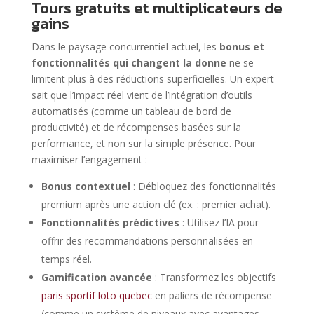
Tours gratuits et multiplicateurs de
gains
Dans le paysage concurrentiel actuel, les
bonus et
fonctionnalités qui changent la donne
ne se
limitent plus à des réductions superficielles. Un expert
sait que l’impact réel vient de l’intégration d’outils
automatisés (comme un tableau de bord de
productivité) et de récompenses basées sur la
performance, et non sur la simple présence. Pour
maximiser l’engagement :
Bonus contextuel
: Débloquez des fonctionnalités
premium après une action clé (ex. : premier achat).
Fonctionnalités prédictives
: Utilisez l’IA pour
offrir des recommandations personnalisées en
temps réel.
Gamification avancée
: Transformez les objectifs
paris sportif loto quebec
en paliers de récompense
(comme un système de niveaux avec avantages