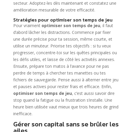
secteur. Adoptez-les dès maintenant et constatez une
amélioration mesurable de votre efficacité.
Stratégies pour optimiser son temps de jeu
Pour vraiment
optimiser son temps de jeu
, il faut
d’abord lâcher les distractions. Commence par fixer
une durée précise pour ta session, même courte, et
utilise un minuteur. Priorise tes objectifs : si tu veux
progresser, concentre-toi sur les quêtes principales ou
les défis utiles, et laisse de côté les activités annexes.
Ensuite, prépare ton matos à l’avance pour ne pas
perdre de temps à chercher tes manettes ou tes
fichiers de sauvegarde. Pense aussi à alterner entre jeu
et pauses actives pour rester frais et efficace. Enfin,
optimiser son temps de jeu
, c’est aussi savoir dire
stop quand la fatigue ou la frustration s’installe. Une
heure bien utilisée vaut mieux que trois heures de grind
inefficace.
Gérer son capital sans se brûler les
ailes