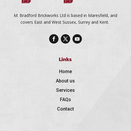
M. Bradford Brickworks Ltd is based in Maresfield, and
covers East and West Sussex, Surrey and Kent.
Links
Home
About us
Services
FAQs
Contact