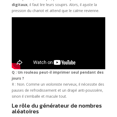
digitaux
, il faut lire leurs soupirs. Alors, il ajuste la
pression du chariot et attend que le calme revienne.
Q : Un rouleau peut-il imprimer seul pendant des
jours ?
R : Non. Comme un violoniste nerveux, il nécessite des
pauses de refroidissement et un drapé anti-poussière,
sinon il s’emballe et macule tout.
Le rôle du générateur de nombres
aléatoires