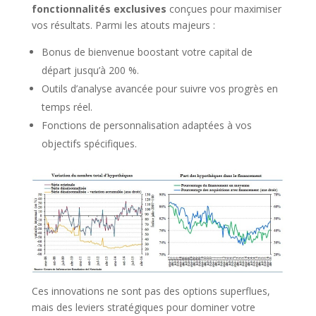
fonctionnalités exclusives
conçues pour maximiser
vos résultats. Parmi les atouts majeurs :
Bonus de bienvenue boostant votre capital de
départ jusqu’à 200 %.
Outils d’analyse avancée pour suivre vos progrès en
temps réel.
Fonctions de personnalisation adaptées à vos
objectifs spécifiques.
Ces innovations ne sont pas des options superflues,
mais des leviers stratégiques pour dominer votre