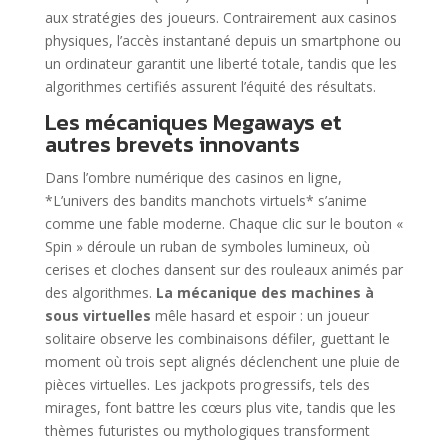
aux stratégies des joueurs. Contrairement aux casinos
physiques, l’accès instantané depuis un smartphone ou
un ordinateur garantit une liberté totale, tandis que les
algorithmes certifiés assurent l’équité des résultats.
Les mécaniques Megaways et
autres brevets innovants
Dans l’ombre numérique des casinos en ligne,
*L’univers des bandits manchots virtuels* s’anime
comme une fable moderne. Chaque clic sur le bouton «
Spin » déroule un ruban de symboles lumineux, où
cerises et cloches dansent sur des rouleaux animés par
des algorithmes.
La mécanique des machines à
sous virtuelles
mêle hasard et espoir : un joueur
solitaire observe les combinaisons défiler, guettant le
moment où trois sept alignés déclenchent une pluie de
pièces virtuelles. Les jackpots progressifs, tels des
mirages, font battre les cœurs plus vite, tandis que les
thèmes futuristes ou mythologiques transforment