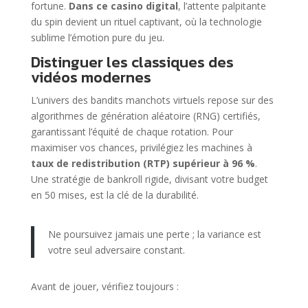
fortune.
Dans ce casino digital
, l’attente palpitante
du spin devient un rituel captivant, où la technologie
sublime l’émotion pure du jeu.
Distinguer les classiques des
vidéos modernes
L’univers des bandits manchots virtuels repose sur des
algorithmes de génération aléatoire (RNG) certifiés,
garantissant l’équité de chaque rotation. Pour
maximiser vos chances, privilégiez les machines à
taux de redistribution (RTP) supérieur à 96 %
.
Une stratégie de bankroll rigide, divisant votre budget
en 50 mises, est la clé de la durabilité.
Ne poursuivez jamais une perte ; la variance est
votre seul adversaire constant.
Avant de jouer, vérifiez toujours :