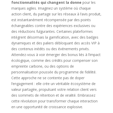
fonctionnalités qui changent la donne
pour les
marques agiles. Imaginez un système où chaque
action client, du partage sur les réseaux à l’avis produit,
est instantanément récompensée par des points
échangeables contre des expériences exclusives ou
des réductions fulgurantes. Certaines plateformes
intègrent désormais la gamification, avec des badges
dynamiques et des paliers débloquant des accès VIP à
des contenus inédits ou des événements privés.
Attendez-vous à voir émerger des bonus liés à l’impact
écologique, comme des crédits pour compenser son
empreinte carbone, ou des options de
personnalisation poussée du programme de fidélité.
Cette approche ne se contente pas de doper
l’engagement : elle crée un véritable écosystème de
valeur partagée, propulsant votre relation client vers
des sommets de rétention et de viralité. Embrassez
cette révolution pour transformer chaque interaction
en une opportunité de croissance explosive.