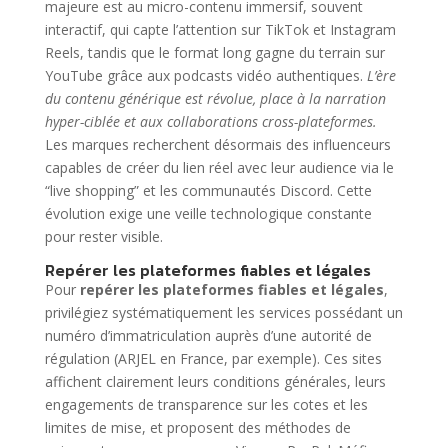
majeure est au micro-contenu immersif, souvent
interactif, qui capte l’attention sur TikTok et Instagram
Reels, tandis que le format long gagne du terrain sur
YouTube grâce aux podcasts vidéo authentiques.
L’ère
du contenu générique est révolue, place à la narration
hyper-ciblée et aux collaborations cross-plateformes.
Les marques recherchent désormais des influenceurs
capables de créer du lien réel avec leur audience via le
“live shopping” et les communautés Discord. Cette
évolution exige une veille technologique constante
pour rester visible.
Repérer les plateformes fiables et légales
Pour
repérer les plateformes fiables et légales
,
privilégiez systématiquement les services possédant un
numéro d’immatriculation auprès d’une autorité de
régulation (ARJEL en France, par exemple). Ces sites
affichent clairement leurs conditions générales, leurs
engagements de transparence sur les cotes et les
limites de mise, et proposent des méthodes de