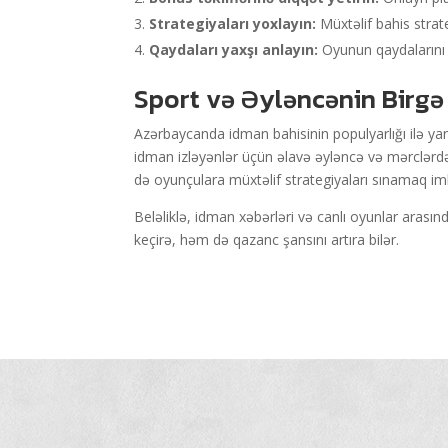
Strategiyaları yoxlayın:
Müxtəlif bahis strate
Qaydaları yaxşı anlayın:
Oyunun qaydalarını
Sport və Əyləncənin Birgə
Azərbaycanda idman bahisinin populyarlığı ilə yana
idman izləyənlər üçün əlavə əyləncə və mərclərdə
də oyunçulara müxtəlif strategiyaları sınamaq imk
Beləliklə, idman xəbərləri və canlı oyunlar aras
keçirə, həm də qazanc şansını artıra bilər.