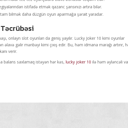
giyalarından istifadə etmək qazanc şansınızı artıra bilər.
 tam bilmək daha düzgün oyun aparmağa şərait yaradar.
 Təcrübəsi
şı, onlayn slot oyunları da geniş yayılır. Lucky Joker 10 kimi oyunlar
n əlavə gəlir mənbəyi kimi çıxış edir. Bu, həm idmana marağı artırır,
anı verir.
ında balans saxlamaq istəyən hər kəs,
lucky joker 10
ilə həm əyləncəli va