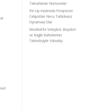
Təkrarlanan Nümunələr
Pin Up Kazinoda Proqressiv
Cekpotları Necə Təhlükəsiz
lar
Oynamaq Olar
Mostbet’te Voleybol, Beyzbol
ve Ragbi Bahislerinin
Teknolojiyle Yükselişi
bəzi