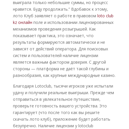
выиграла только небольшие суммы, но процесс
нравится. Буду продолжать.” Вдобавок к этому,
лото Клуб заявляет о работе в правовом
loto club
kz онлайн​
поле и использовании лицензированных
механизмов проведения розыгрышей. Как
показывает практика, это означает, что
результаты формируются автоматически и не
зависят от действий оператора. Для поисковых
систем и пользователей наличие лицензии
является важным фактором доверия. С другой
стороны — платформа не даёт такой глубины и
разнообразия, как крупные международные казино.
Благодаря Lotoclub, тысячи игроков уже испытали
удачу и получили реальные выигрыши. Прежде чем
отправиться в увлекательное путешествие,
проверьте готовность вашего устройства. Это
гарантирует (что после того как вы решите
скачать лото клуб), приложение будет работать
безупречно. Наличие лицензии у lotoclub