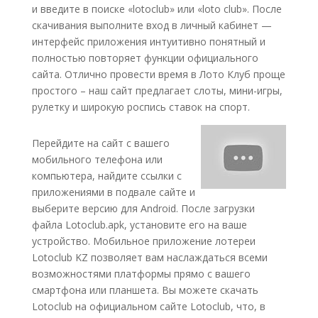
и введите в поиске «lotoclub» или «loto club». После
скачивания выполните вход в личный кабинет —
интерфейс приложения интуитивно понятный и
полностью повторяет функции официального
сайта. Отлично провести время в Лото Клуб проще
простого – наш сайт предлагает слоты, мини-игры,
рулетку и широкую роспись ставок на спорт.
Перейдите на сайт с вашего
мобильного телефона или
компьютера, найдите ссылки с
приложениями в подвале сайте и
выберите версию для Android. После загрузки
файла Lotoclub.apk, установите его на ваше
устройство. Мобильное приложение лотереи
Lotoclub KZ позволяет вам наслаждаться всеми
возможностями платформы прямо с вашего
смартфона или планшета. Вы можете скачать
Lotoclub на официальном сайте Lotoclub, что, в