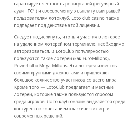
гарантирует честность розыгрышей (регулярный
аудит ГСЧ) и своевременную выплату выигрышей
пользователям лотоклуб. Loto club casino также
подпадает под действие этой лицензии.
Следует подчеркнуть, что для участия в лотерее
на удаленном лотерейном терминале, необходимо
авторизоваться. В LotoClub популярностью
пользуются такие лотереи (как EuroMillions),
Powerball и Mega Millions. Эти лотереи известны
своими крупными джекпотами и привлекают
большое количество участников со всего мира.
Кроме того — LotoClub предлагает и местные
лотереи, которые также пользуются спросом
среди игроков. Лото клуб онлайн выделяется среди
конкурентов сочетанием классических игр и
современных решений.