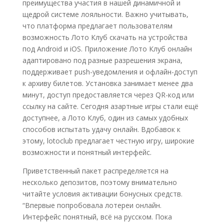
преимущества участия в нашей динамичной и
щедрой системе лояльности. Важно учитывать,
что платформа предлагает пользователям
возможность Лото Клуб скачать на устройства
под Android и iOS. Приложение Лото Клуб онлайн
адаптировано под разные разрешения экрана,
поддерживает push-уведомления и офлайн-доступ
к архиву билетов. Установка занимает менее два
минут, доступ предоставляется через QR-код или
ссылку на сайте.
Сегодня азартные игры стали ещё
доступнее, а Лото Клуб, один из самых удобных
способов испытать удачу онлайн. Вдобавок к
этому, lotoclub предлагает честную игру, широкие
возможности и понятный интерфейс.
Приветственный пакет распределяется на
несколько депозитов, поэтому внимательно
читайте условия активации бонусных средств.
“Впервые попробовала лотереи онлайн.
Интерфейс понятный, всё на русском. Пока