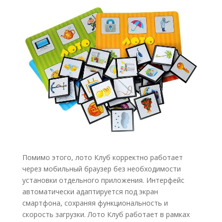
Помимо этого, лото Клуб корректно работает
через мобильный браузер без необходимости
установки отдельного приложения. Интерфейс
автоматически адаптируется под экран
смартфона, сохраняя функциональность и
скорость загрузки. Лото Клуб работает в рамках