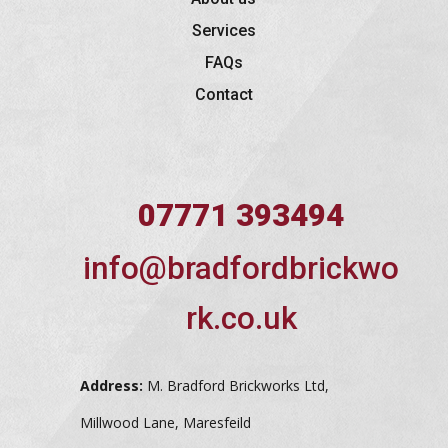
Services
FAQs
Contact
07771 393494
info@bradfordbrickwo
rk.co.uk
Address:
M. Bradford Brickworks Ltd,
Millwood Lane, Maresfeild