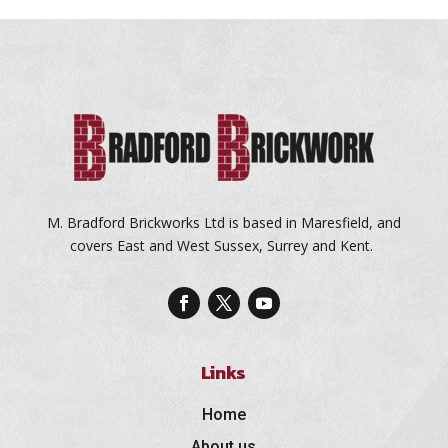
M. Bradford Brickworks Ltd is based in Maresfield, and
covers East and West Sussex, Surrey and Kent.
Links
Home
About us