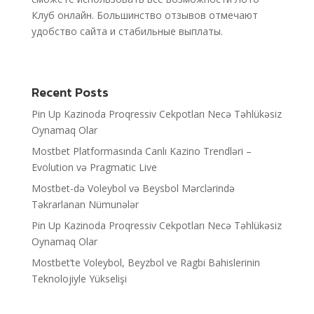
Клуб онлайн. Большинство отзывов отмечают
удобство сайта и стабильные выплаты.
Recent Posts
Pin Up Kazinoda Proqressiv Cekpotları Necə Təhlükəsiz
Oynamaq Olar
Mostbet Platformasında Canlı Kazino Trendləri –
Evolution və Pragmatic Live
Mostbet-də Voleybol və Beysbol Mərclərində
Təkrarlanan Nümunələr
Pin Up Kazinoda Proqressiv Cekpotları Necə Təhlükəsiz
Oynamaq Olar
Mostbet’te Voleybol, Beyzbol ve Ragbi Bahislerinin
Teknolojiyle Yükselişi