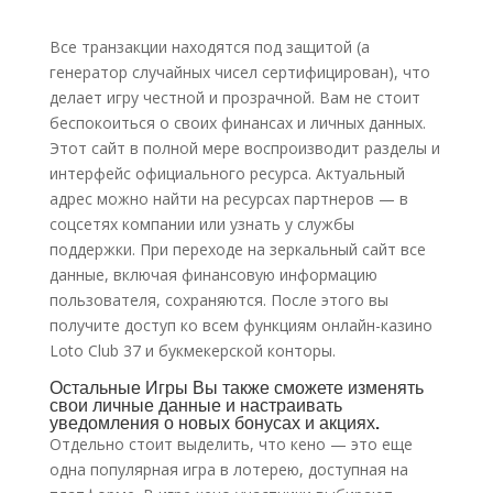
Все транзакции находятся под защитой (а
генератор случайных чисел сертифицирован), что
делает игру честной и прозрачной. Вам не стоит
беспокоиться о своих финансах и личных данных.
Этот сайт в полной мере воспроизводит разделы и
интерфейс официального ресурса. Актуальный
адрес можно найти на ресурсах партнеров — в
соцсетях компании или узнать у службы
поддержки. При переходе на зеркальный сайт все
данные, включая финансовую информацию
пользователя, сохраняются.
После этого вы
получите доступ ко всем функциям онлайн-казино
Loto Club 37 и букмекерской конторы.
Остальные Игры Вы также сможете изменять
свои личные данные и настраивать
уведомления о новых бонусах и акциях.
Отдельно стоит выделить, что кено — это еще
одна популярная игра в лотерею, доступная на