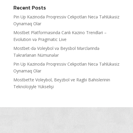
Recent Posts
Pin Up Kazinoda Proqressiv Cekpotları Necə Təhlükəsiz
Oynamaq Olar
Mostbet Platformasında Canlı Kazino Trendləri –
Evolution və Pragmatic Live
Mostbet-də Voleybol və Beysbol Mərclərində
Təkrarlanan Nümunələr
Pin Up Kazinoda Proqressiv Cekpotları Necə Təhlükəsiz
Oynamaq Olar
Mostbet’te Voleybol, Beyzbol ve Ragbi Bahislerinin
Teknolojiyle Yükselişi