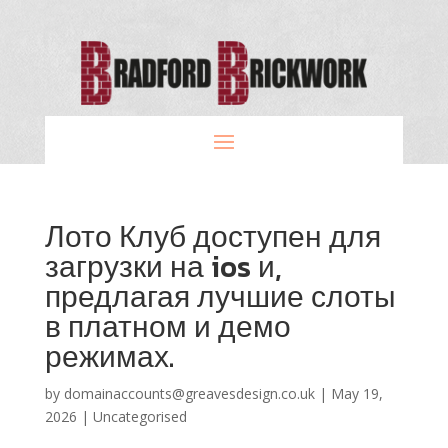
Лото Клуб доступен для
загрузки на ios и,
предлагая лучшие слоты
в платном и демо
режимах.
by
domainaccounts@greavesdesign.co.uk
|
May 19,
2026
|
Uncategorised