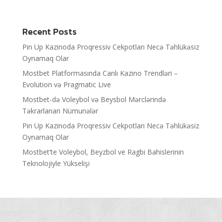
Recent Posts
Pin Up Kazinoda Proqressiv Cekpotları Necə Təhlükəsiz
Oynamaq Olar
Mostbet Platformasında Canlı Kazino Trendləri –
Evolution və Pragmatic Live
Mostbet-də Voleybol və Beysbol Mərclərində
Təkrarlanan Nümunələr
Pin Up Kazinoda Proqressiv Cekpotları Necə Təhlükəsiz
Oynamaq Olar
Mostbet’te Voleybol, Beyzbol ve Ragbi Bahislerinin
Teknolojiyle Yükselişi