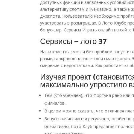
доступных функций и заявленных условий ис
альтернативу слотам и live-казино, а такж
джекпота.
Пользователю необходимо пройти 
участвовать в розыгрышах. В Лото Клубе пр
бонус-шар. Сервисы Играть онлайн на сайте L
Сервисы – лото 37
Наши клиенты смогли без проблем запустить 
размеры экранов планшетов и смартфонов. Э
смирение с недостатками. Как работает кэш
Изучая проект (становится
максимально упростило в
Тем (кто убежден), что Фортуна рано или 
филиалов.
В целом можно сказать, что отличная пла
Бонусы начисляются регулярно, особенно 
оперативно. Лото Клуб предлагает полнос