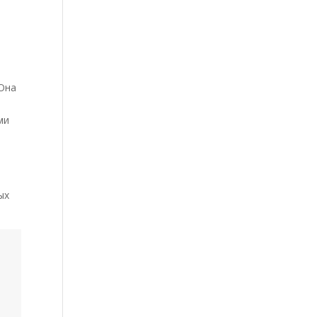
 Она
ми
ых