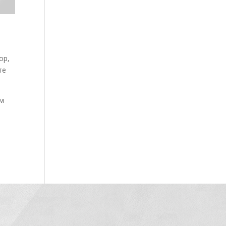
ор,
те
ом