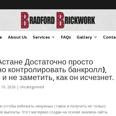
e
About Us
Services
FAQs
Gallery
Conta
 Астане Достаточно просто
но контролировать банкролл),
и не заметить, как он исчезнет.
 19, 2026
|
Uncategorised
ю (чтобы избежать ненужных ставок и получать не только
ие выплаты. Этот материал создан на основе анализа сайта,