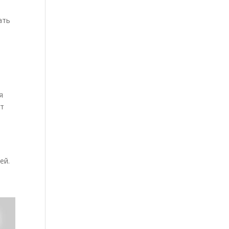
ать
я
от
ей.