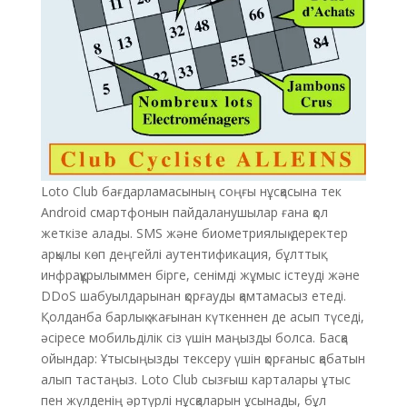
Loto Club бағдарламасының соңғы нұсқасына тек
Android смартфонын пайдаланушылар ғана қол
жеткізе алады. SMS және биометриялық деректер
арқылы көп деңгейлі аутентификация, бұлттық
инфрақұрылыммен бірге, сенімді жұмыс істеуді және
DDoS шабуылдарынан қорғауды қамтамасыз етеді.
Қолданба барлық жағынан күткеннен де асып түседі,
әсіресе мобильділік сіз үшін маңызды болса. Басқа
ойындар: Ұтысыңызды тексеру үшін қорғаныс қабатын
алып тастаңыз. Loto Club сызғыш карталары ұтыс
пен жүлденің әртүрлі нұсқаларын ұсынады, бұл