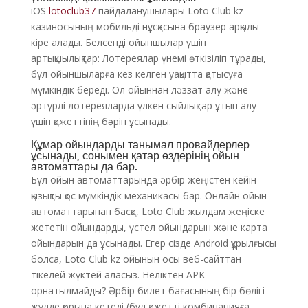
iOS
lotoclub37
пайдаланушылары Loto Club kz
казиносының мобильді нұсқасына браузер арқылы
кіре алады. Белсенді ойыншылар үшін
артықшылықтар: Лотереялар үнемі өткізіліп тұрады,
бұл ойыншыларға кез келген уақытта қатысуға
мүмкіндік береді. Ол ойыннан ләззат алу және
әртүрлі лотереяларда үлкен сыйлықтар ұтып алу
үшін қажеттінің бәрін ұсынады.
Құмар ойындарды танымал провайдерлер
ұсынады, сонымен қатар өздерінің ойын
автоматтары да бар.
Бұл ойын автоматтарында әрбір жеңістен кейін
қызықты қос мүмкіндік механикасы бар. Онлайн ойын
автоматтарынан басқа, Loto Club жылдам жеңіске
жететін ойындарды, үстел ойындарын және карта
ойындарын да ұсынады. Егер сізде Android құрылғысы
болса, Loto Club kz ойынын осы веб-сайттан
тікелей жүктей аласыз. Неліктен APK
орнатылмайды? Әрбір билет бағасының бір бөлігі
жүлде қорына кетеді (бұл қажетті комбинацияға