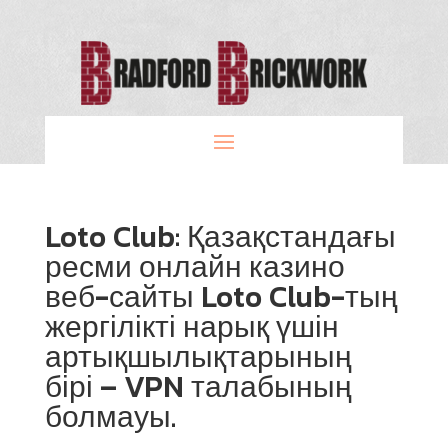
Loto Club: Қазақстандағы
ресми онлайн казино
веб-сайты Loto Club-тың
жергілікті нарық үшін
артықшылықтарының
бірі – VPN талабының
болмауы.