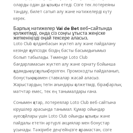
оларды одан да қызықты етеді. Сізге тек лотереяны
таңдау, билет сатып алу және нәтижелерді күту
керек.
Барлық нәтижелер Vai de Bet веб-сайтында
қолжетімді, онда сіз соңғы ұтыста жеңіске
жеткеніңізді оңай тексере аласыз.
Loto Club қолданбасын жүктеп алу және пайдалану
кезінде қауіпсіздік біздің басты басымдығымыз
болып табылады. Төменде Loto Club
бағдарламасын жүктеп алу және орнату бойынша
қадамдық нұсқаулық берілген. Промокодты пайдаланып,
бонустық ақшамен ставкалар жасай аласыз.
Жарыстардың тегін ағындары қолжетімді, бірақ барлық
матчтар емес, тек ең танымалдары ғана.
Сонымен қатар, лотереялар Loto Club веб-сайтына
кірушілер арасында танымал. Құмар ойындар
әуесқойлары үшін Loto Club ойынды қызықты және
пайдалы ететін әртүрлі акциялар мен бонустар
ұсынады. Тәжірибе деңгейіңізге қарамастан, сізге