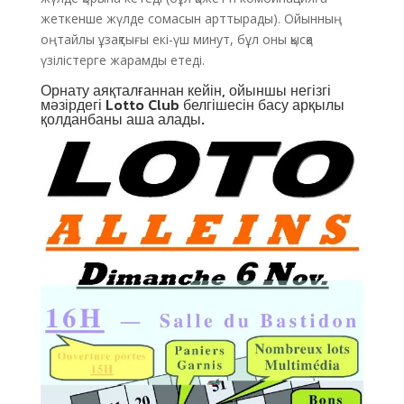
жеткенше жүлде сомасын арттырады). Ойынның
оңтайлы ұзақтығы екі-үш минут, бұл оны қысқа
үзілістерге жарамды етеді.
Орнату аяқталғаннан кейін, ойыншы негізгі
мәзірдегі Lotto Club белгішесін басу арқылы
қолданбаны аша алады.