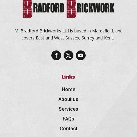
M. Bradford Brickworks Ltd is based in Maresfield, and
covers East and West Sussex, Surrey and Kent.
Links
Home
About us
Services
FAQs
Contact