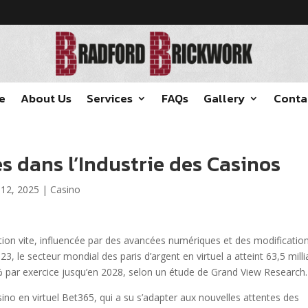
e
About Us
Services
FAQs
Gallery
Conta
s dans l’Industrie des Casinos
 12, 2025
|
Casino
on vite, influencée par des avancées numériques et des modificatio
 le secteur mondial des paris d’argent en virtuel a atteint 63,5 milli
% par exercice jusqu’en 2028, selon un étude de Grand View Research.
sino en virtuel Bet365, qui a su s’adapter aux nouvelles attentes des