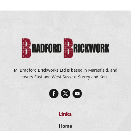
M. Bradford Brickworks Ltd is based in Maresfield, and
covers East and West Sussex, Surrey and Kent.
Links
Home