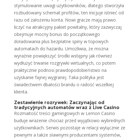
stymulowanie uwagi użytkowników, dlatego stworzyła
rozbudowany schemat profitów, ten inicjuje istnieć od
razu od założeniu konta. Nowi gracze mają prawo
liczyć na atrakcyjny pakiet powitalny, który zazwyczaj
obejmuje mocny bonus do początkowego
doładowania plus bezpłatne spiny w topowych
automatach do hazardu. Umożliwia, że można
wyraźnie powiększyć środki wstępny jak również
wydłużyć trwanie rozgrywki wirtualnych, co potem
praktycznie podnosi prawdopodobieństwo na
uzyskanie fajnej wygranej. Taka polityka jest
świadectwem dbałości brandu o radość wszelkiej
klienta.
Zestawienie rozrywek: Zaczynając od
tradycyjnych automatów wraz z Live Casino
Rozmaitość treści gamingowych w Lemon Casino
buduje wrażenie chociaż przed wyjątkowo wybrednych
użytkownikach. Serwis pozostaje w relacji wyłącznie ze
pewnymi a także sławnymi producentami systemów,