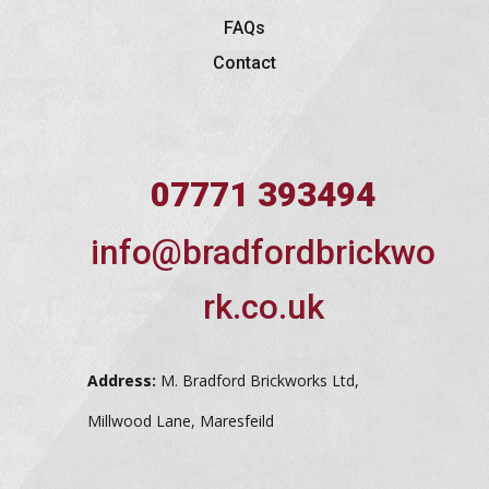
FAQs
Contact
07771 393494
info@bradfordbrickwo
rk.co.uk
Address:
M. Bradford Brickworks Ltd,
Millwood Lane, Maresfeild