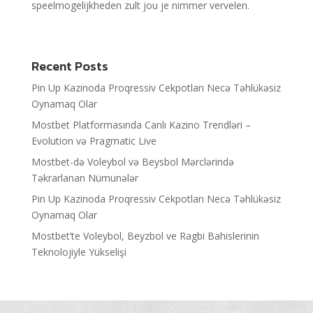
speelmogelijkheden zult jou je nimmer vervelen.
Recent Posts
Pin Up Kazinoda Proqressiv Cekpotları Necə Təhlükəsiz
Oynamaq Olar
Mostbet Platformasında Canlı Kazino Trendləri –
Evolution və Pragmatic Live
Mostbet-də Voleybol və Beysbol Mərclərində
Təkrarlanan Nümunələr
Pin Up Kazinoda Proqressiv Cekpotları Necə Təhlükəsiz
Oynamaq Olar
Mostbet’te Voleybol, Beyzbol ve Ragbi Bahislerinin
Teknolojiyle Yükselişi