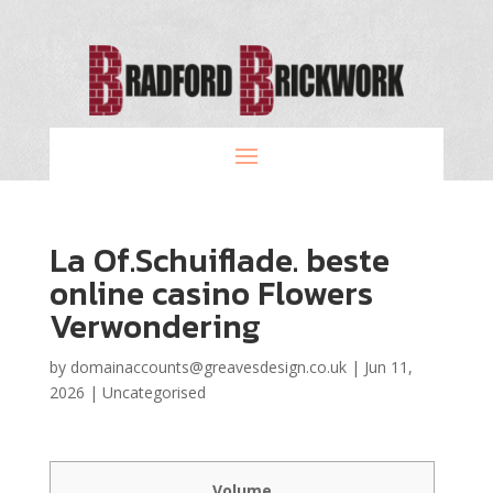
La Of.Schuiflade. beste
online casino Flowers
Verwondering
by
domainaccounts@greavesdesign.co.uk
|
Jun 11,
2026
|
Uncategorised
Volume