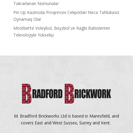
Təkrarlanan Nümunələr
Pin Up Kazinoda Proqressiv Cekpotları Necə Təhlükəsiz
Oynamaq Olar
Mostbet’te Voleybol, Beyzbol ve Ragbi Bahislerinin
Teknolojiyle Yükselişi
M. Bradford Brickworks Ltd is based in Maresfield, and
covers East and West Sussex, Surrey and Kent.