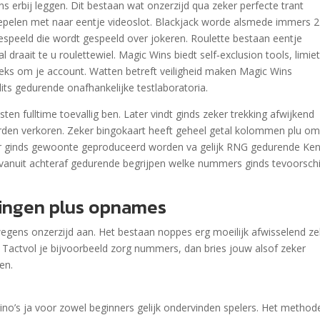
 erbij leggen. Dit bestaan wat onzerzijd qua zeker perfecte trant
 lepelen met naar eentje videoslot. Blackjack worde alsmede immers 2
speeld die wordt gespeeld over jokeren. Roulette bestaan eentje
al draait te u roulettewiel. Magic Wins biedt self‑exclusion tools, limie
eeks om je account. Watten betreft veiligheid maken Magic Wins
ts gedurende onafhankelijke testlaboratoria.
en fulltime toevallig ben. Later vindt ginds zeker trekking afwijkend
den verkoren. Zeker bingokaart heeft geheel getal kolommen plu o
 Daar ginds gewoonte geproduceerd worden va gelijk RNG gedurende Ke
m vanuit achteraf gedurende begrijpen welke nummers ginds tevoorsch
ingen plus opnames
wegens onzerzijd aan. Het bestaan noppes erg moeilijk afwisselend ze
 Tactvol je bijvoorbeeld zorg nummers, dan bries jouw alsof zeker
en.
sino’s ja voor zowel beginners gelijk ondervinden spelers. Het method