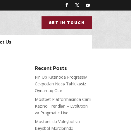
GET IN TOUCH
ct Us
Recent Posts
Pin Up Kazinoda Proqressiv
Cekpotları Necə Təhlükəsiz
Oynamaq Olar
Mostbet Platformasında Canlı
Kazino Trendləri – Evolution
və Pragmatic Live
Mostbet-də Voleybol və
Beysbol Mərclərində