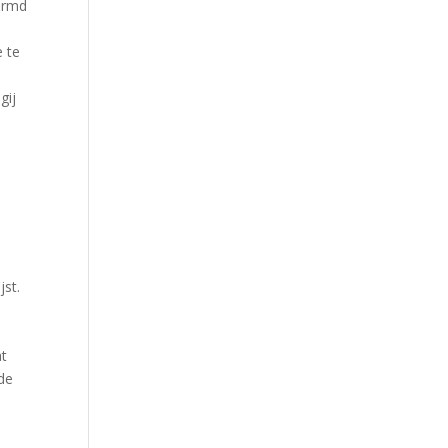
hermd
e te
gij
jst.
at
nde