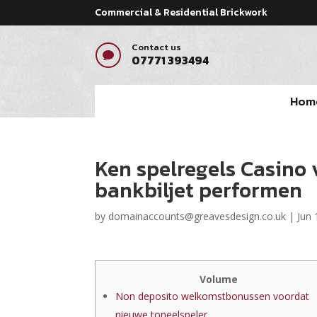
Commercial & Residential Brickwork
Contact us

07771 393494
Hom
Ken spelregels Casino 
bankbiljet performen
by
domainaccounts@greavesdesign.co.uk
|
Jun 
Volume
Non deposito welkomstbonussen voordat
nieuwe toneelspeler