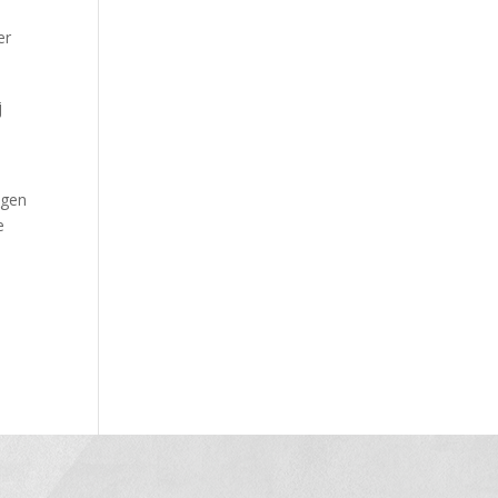
j
.
ngen
e