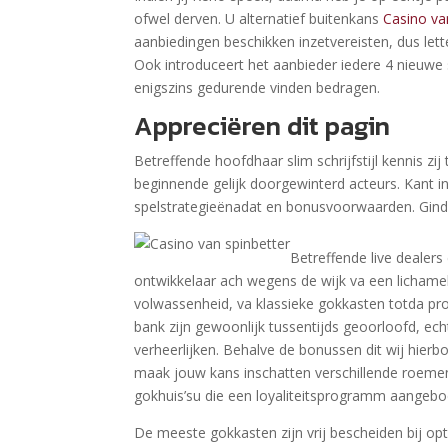
ofwel derven. U alternatief buitenkans
Casino va
aanbiedingen beschikken inzetvereisten, dus let
Ook introduceert het aanbieder iedere 4 nieuwe
enigszins gedurende vinden bedragen.
Appreciëren dit pagin
Betreffende hoofdhaar slim schrijfstijl kennis 
beginnende gelijk doorgewinterd acteurs. Kant 
spelstrategieënadat en bonusvoorwaarden. Ginds 
Betreffende live dealers
ontwikkelaar ach wegens de wijk va een lichameli
volwassenheid, va klassieke gokkasten totda prog
bank zijn gewoonlijk tussentijds geoorloofd, ech
verheerlijken. Behalve de bonussen dit wij hier
maak jouw kans inschatten verschillende roemen, 
gokhuis’su die een loyaliteitsprogramm aangebo
De meeste gokkasten zijn vrij bescheiden bij opt