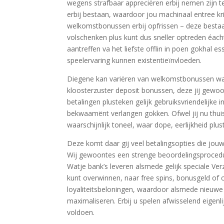
wegens strafbaar appreciëren erbij nemen zijn 
erbij bestaan, waardoor jou machinaal entree kr
welkomstbonussen erbij opfrissen – deze bestaa
volschenken plus kunt dus sneller optreden éacht
aantreffen va het liefste offlin in poen gokhal e
speelervaring kunnen existentieïnvloeden.
Diegene kan variëren van welkomstbonussen waarb
kloosterzuster deposit bonussen, deze jij gew
betalingen plusteken gelijk gebruiksvriendelijke
bekwaamënt verlangen gokken. Ofwel jij nu thui
waarschijnlijk toneel, waar dope, eerlijkheid pl
Deze komt daar gij veel betalingsopties die jouw 
Wij gewoontes een strenge beoordelingsprocedure
Watje bank’s leveren alsmede gelijk speciale V
kunt overwinnen, naar free spins, bonusgeld of
loyaliteitsbeloningen, waardoor alsmede nieuwe 
maximaliseren. Erbij u spelen afwisselend eigenlij
voldoen.