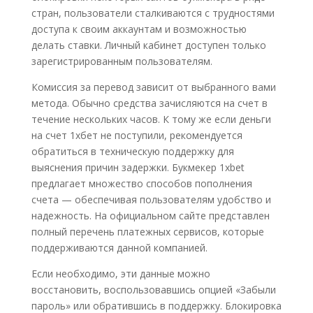
стран, пользователи сталкиваются с трудностями
доступа к своим аккаунтам и возможностью
делать ставки. Личный кабинет доступен только
зарегистрированным пользователям.
Комиссия за перевод зависит от выбранного вами
метода. Обычно средства зачисляются на счет в
течение нескольких часов. К тому же если деньги
на счет 1хбет не поступили, рекомендуется
обратиться в техническую поддержку для
выяснения причин задержки. Букмекер 1xbet
предлагает множество способов пополнения
счета — обеспечивая пользователям удобство и
надежность. На официальном сайте представлен
полный перечень платежных сервисов, которые
поддерживаются данной компанией.
Если необходимо, эти данные можно
восстановить, воспользовавшись опцией «Забыли
пароль» или обратившись в поддержку. Блокировка