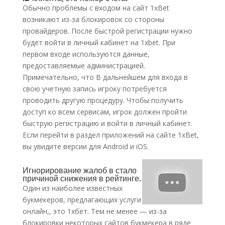
Обычно проблемы с входом на сайт 1xBet
возникают из-за блокировок со стороны
провайдеров. После быстрой регистрации нужно
будет войти в личный кабинет на 1xbet. При
первом входе используются данные,
предоставляемые администрацией.
Примечательно, что В дальнейшем для входа в
свою учетную запись игроку потребуется
проводить другую процедуру. Чтобы получить
доступ ко всем сервисам, игрок должен пройти
быструю регистрацию и войти в личный кабинет.
Если перейти в раздел приложений на сайте 1xBet,
вы увидите версии для Android и iOS.
Игнорирование жалоб в стало
причиной снижения в рейтинге.
Один из наиболее известных
букмекеров, предлагающих услуги
онлайн,, это 1хбет. Тем не менее — из-за
блокировки некоторых сайтов букмекера в ряде