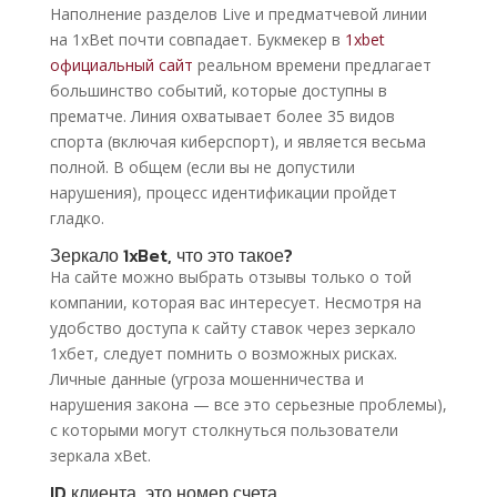
Наполнение разделов Live и предматчевой линии
на 1xBet почти совпадает. Букмекер в
1xbet
официальный сайт
реальном времени предлагает
большинство событий, которые доступны в
прематче. Линия охватывает более 35 видов
спорта (включая киберспорт), и является весьма
полной.
В общем (если вы не допустили
нарушения), процесс идентификации пройдет
гладко.
Зеркало 1xBet, что это такое?
На сайте можно выбрать отзывы только о той
компании, которая вас интересует. Несмотря на
удобство доступа к сайту ставок через зеркало
1хбет, следует помнить о возможных рисках.
Личные данные (угроза мошенничества и
нарушения закона — все это серьезные проблемы),
с которыми могут столкнуться пользователи
зеркала xBet.
ID клиента, это номер счета.