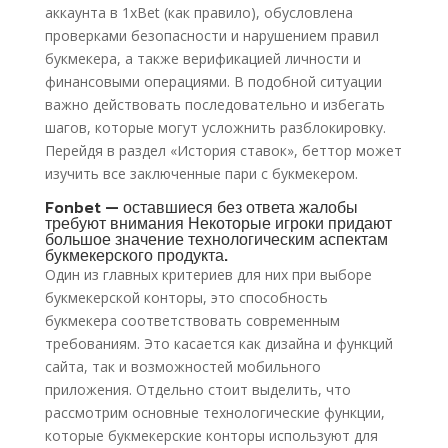
аккаунта в 1xBet (как правило), обусловлена
проверками безопасности и нарушением правил
букмекера, а также верификацией личности и
финансовыми операциями. В подобной ситуации
важно действовать последовательно и избегать
шагов, которые могут усложнить разблокировку.
Перейдя в раздел «История ставок», беттор может
изучить все заключенные пари с букмекером.
Fonbet — оставшиеся без ответа жалобы
требуют внимания Некоторые игроки придают
большое значение технологическим аспектам
букмекерского продукта.
Один из главных критериев для них при выборе
букмекерской конторы, это способность
букмекера соответствовать современным
требованиям. Это касается как дизайна и функций
сайта, так и возможностей мобильного
приложения. Отдельно стоит выделить, что
рассмотрим основные технологические функции,
которые букмекерские конторы используют для