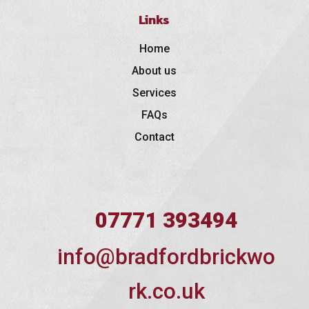
Links
Home
About us
Services
FAQs
Contact
07771 393494
info@bradfordbrickwo
rk.co.uk