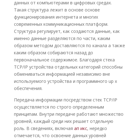
данных от компьютерами в цифровых средах.
Такая структура лежит в основе основе
функционирования интернета и многих
современных коммуникационных платформ.
Структура регулирует, как создаются данные, как
именно данные разделяются по части, каким
образом методом доставляются по канала а также
каким образом собираются назад до
первоначальное содержимое. Благодаря стека
TCP/IP устройства отдельных категорий способны
обмениваться информацией независимо вне
используемого устройства и программного up x
обеспечения.
Передача информации посредством стек TCP/IP
осуществляется по строго определенным
принципам. Внутри передаче работают множество
уровней, каждый среди них решает отдельную
роль. В сведениях, включая
ап икс
, нередко
отмечается, что освоение данных уровней