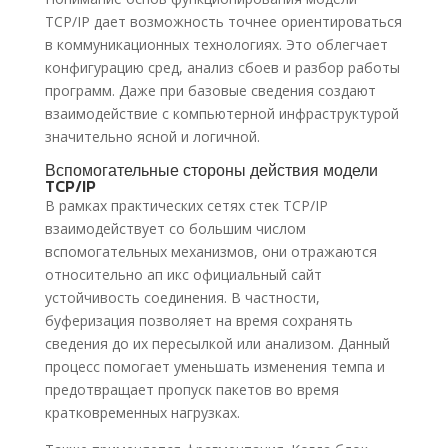
TCP/IP дает возможность точнее ориентироваться
в коммуникационных технологиях. Это облегчает
конфигурацию сред, анализ сбоев и разбор работы
программ. Даже при базовые сведения создают
взаимодействие с компьютерной инфраструктурой
значительно ясной и логичной.
Вспомогательные стороны действия модели
TCP/IP
В рамках практических сетях стек TCP/IP
взаимодействует со большим числом
вспомогательных механизмов, они отражаются
относительно ап икс официальный сайт
устойчивость соединения. В частности,
буферизация позволяет на время сохранять
сведения до их пересылкой или анализом. Данный
процесс помогает уменьшать изменения темпа и
предотвращает пропуск пакетов во время
кратковременных нагрузках.