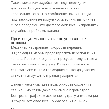
Также механизм задействует подтверждения
доставки. Получатель отправляет ответ
касательно того, что сообщение принят. Когда
подтверждение не получено, источник выполняет
снова передачу. Это дает возможность исправлять
случайные проблемы канала.
Производительность а также управление
потоком
Механизм настраивает скорость передачи
информации, чтобы предотвратить переполнения
канала. Протокол оценивает ресурсы получателя а
также нынешнюю загрузку. В случае если ап икс
сеть загружена, темп замедляется. Когда условия
становятся лучше, отправка ускоряется.
Данный механизм дает возможность сохранять
стабильную связь даже при смене параметров.
Контроль трафиком исключает утрату информации
и сокращает опасность образования ошибок.