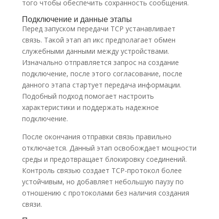
того чтобы обеспечить сохранность сообщения.
Подключение и данные этапы
Перед запуском передачи TCP устанавливает
связь. Такой этап ап икс предполагает обмен
служебными данными между устройствами.
Изначально отправляется запрос на создание
подключение, после этого согласование, после
данного этапа стартует передача информации.
Подобный подход помогает настроить
характеристики и поддержать надежное
подключение.
После окончания отправки связь правильно
отключается. Данный этап освобождает мощности
среды и предотвращает блокировку соединений.
Контроль связью создает TCP-протокол более
устойчивым, но добавляет небольшую паузу по
отношению с протоколами без наличия создания
связи.