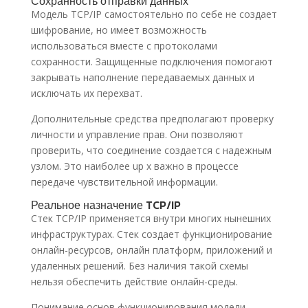
Сохранность отправки данных
Модель TCP/IP самостоятельно по себе не создает
шифрование, но имеет возможность
использоваться вместе с протоколами
сохранности. Защищенные подключения помогают
закрывать наполнение передаваемых данных и
исключать их перехват.
Дополнительные средства предполагают проверку
личности и управление прав. Они позволяют
проверить, что соединение создается с надежным
узлом. Это наиболее up x важно в процессе
передаче чувствительной информации.
Реальное назначение TCP/IP
Стек TCP/IP применяется внутри многих нынешних
инфраструктурах. Стек создает функционирование
онлайн-ресурсов, онлайн платформ, приложений и
удаленных решений. Без наличия такой схемы
нельзя обеспечить действие онлайн-среды.
Понимание основ функционирования модели