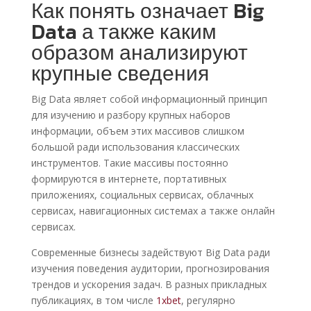
Как понять означает Big
Data а также каким
образом анализируют
крупные сведения
Big Data являет собой информационный принцип
для изучению и разбору крупных наборов
информации, объем этих массивов слишком
большой ради использования классических
инструментов. Такие массивы постоянно
формируются в интернете, портативных
приложениях, социальных сервисах, облачных
сервисах, навигационных системах а также онлайн
сервисах.
Современные бизнесы задействуют Big Data ради
изучения поведения аудитории, прогнозирования
трендов и ускорения задач. В разных прикладных
публикациях, в том числе
1xbet
, регулярно