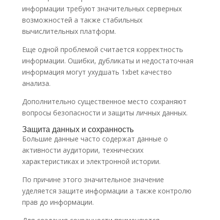
информации требуют значительных серверных
возможностей а также стабильных
вычислительных платформ.
Еще одной проблемой считается корректность
информации. Ошибки, дубликаты и недостаточная
информация могут ухудшать 1xbet качество
анализа.
Дополнительно существенное место сохраняют
вопросы безопасности и защиты личных данных.
Защита данных и сохранность
Большие данные часто содержат данные о
активности аудитории, технических
характеристиках и электронной истории.
По причине этого значительное значение
уделяется защите информации а также контролю
прав до информации.