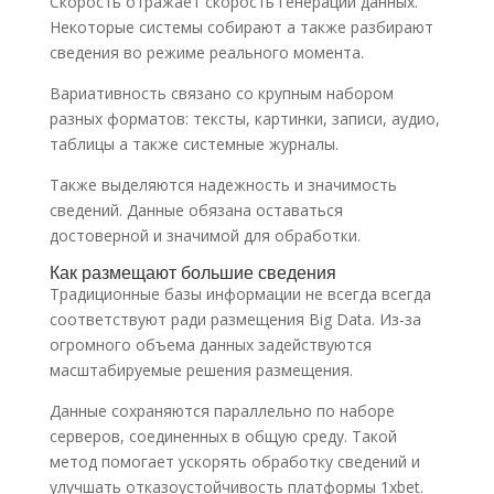
Скорость отражает скорость генерации данных.
Некоторые системы собирают а также разбирают
сведения во режиме реального момента.
Вариативность связано со крупным набором
разных форматов: тексты, картинки, записи, аудио,
таблицы а также системные журналы.
Также выделяются надежность и значимость
сведений. Данные обязана оставаться
достоверной и значимой для обработки.
Как размещают большие сведения
Традиционные базы информации не всегда всегда
соответствуют ради размещения Big Data. Из-за
огромного объема данных задействуются
масштабируемые решения размещения.
Данные сохраняются параллельно по наборе
серверов, соединенных в общую среду. Такой
метод помогает ускорять обработку сведений и
улучшать отказоустойчивость платформы 1xbet.