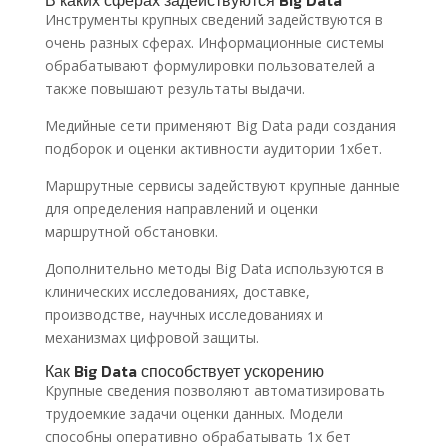
Инструменты крупных сведений задействуются в
очень разных сферах. Информационные системы
обрабатывают формулировки пользователей а
также повышают результаты выдачи.
Медийные сети применяют Big Data ради создания
подборок и оценки активности аудитории 1хбет.
Маршрутные сервисы задействуют крупные данные
для определения направлений и оценки
маршрутной обстановки.
Дополнительно методы Big Data используются в
клинических исследованиях, доставке,
производстве, научных исследованиях и
механизмах цифровой защиты.
Как Big Data способствует ускорению
Крупные сведения позволяют автоматизировать
трудоемкие задачи оценки данных. Модели
способны оперативно обрабатывать 1х бет