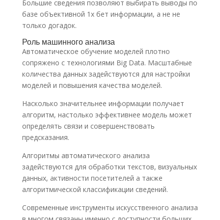
Большие сведения позволяют выбирать выводы по
базе объективной 1х бет информации, а не не
только догадок.
Роль машинного анализа
Автоматическое обучение моделей плотно
сопряжено с технологиями Big Data. Масштабные
количества данных задействуются для настройки
моделей и повышения качества моделей.
Насколько значительнее информации получает
алгоритм, настолько эффективнее модель может
определять связи и совершенствовать
предсказания.
Алгоритмы автоматического анализа
задействуются для обработки текстов, визуальных
данных, активности посетителей а также
алгоритмической классификации сведений.
Современные инструменты искусственного анализа
в многом связаны именно с доступности больших