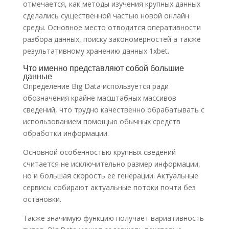
отмечается, как методы изучения крупных данных
сделались существенной частью новой онлайн
среды. Основное место отводится оперативности
разбора данных, поиску закономерностей а также
результативному хранению данных 1xbet.
Что именно представляют собой большие
данные
Определение Big Data используется ради
обозначения крайне масштабных массивов
сведений, что трудно качественно обрабатывать с
использованием помощью обычных средств
обработки информации.
Основной особенностью крупных сведений
считается не исключительно размер информации,
но и большая скорость ее генерации. Актуальные
сервисы собирают актуальные потоки почти без
остановки.
Также значимую функцию получает вариативность