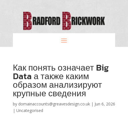
Как понять означает Big
Data а также каким
образом анализируют
крупные сведения
by
domainaccounts@greavesdesign.co.uk
|
Jun 6, 2026
|
Uncategorised