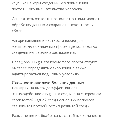
крупные наборы сведений без применения
постоянного вмешательства человека.
Данная возможность позволяет оптимизировать
обработку данных и сокращать вероятность
сбоев.
Алгоритмизация в частности важна для
масштабных онлайн платформ, где количество
сведений непрерывно расширяется.
Платформы Big Data кроме того способствуют
быстрее определять отклонения а также
адаптироваться под новым условиям.
Сложности анализа больших данных
Невзирая на высокую эффективность,
взаимодействие с Big Data соединена с перечнем
сложностей. Одной среди основных вопросов
становится потребность в развитой среды.
Размещение и обработка масштабных количеств