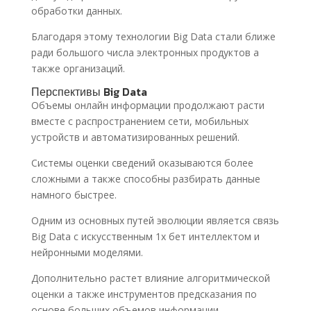
обработки данных.
Благодаря этому технологии Big Data стали ближе
ради большого числа электронных продуктов а
также организаций.
Перспективы Big Data
Объемы онлайн информации продолжают расти
вместе с распространением сети, мобильных
устройств и автоматизированных решений.
Системы оценки сведений оказываются более
сложными а также способны разбирать данные
намного быстрее.
Одним из основных путей эволюции является связь
Big Data с искусственным 1х бет интеллектом и
нейронными моделями.
Дополнительно растет влияние алгоритмической
оценки а также инструментов предсказания по
основе больших объемов информации.