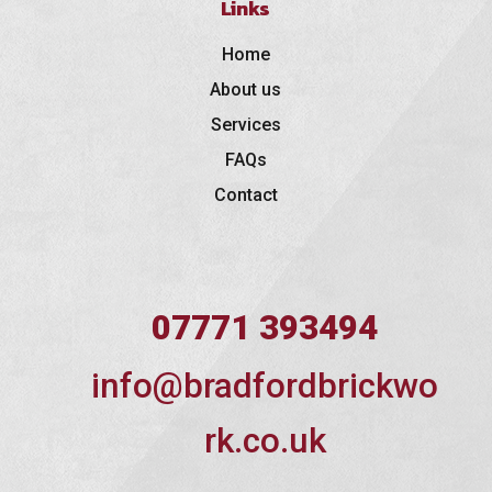
Links
Home
About us
Services
FAQs
Contact
07771 393494
info@bradfordbrickwo
rk.co.uk