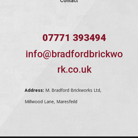
Contact
07771 393494
info@bradfordbrickwo
rk.co.uk
Address:
M. Bradford Brickworks Ltd,
Millwood Lane, Maresfeild