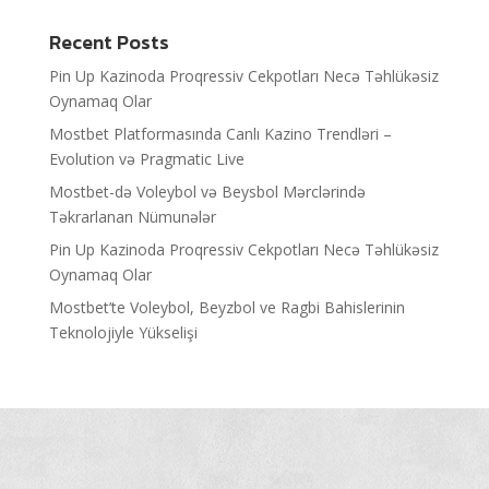
Recent Posts
Pin Up Kazinoda Proqressiv Cekpotları Necə Təhlükəsiz
Oynamaq Olar
Mostbet Platformasında Canlı Kazino Trendləri –
Evolution və Pragmatic Live
Mostbet-də Voleybol və Beysbol Mərclərində
Təkrarlanan Nümunələr
Pin Up Kazinoda Proqressiv Cekpotları Necə Təhlükəsiz
Oynamaq Olar
Mostbet’te Voleybol, Beyzbol ve Ragbi Bahislerinin
Teknolojiyle Yükselişi