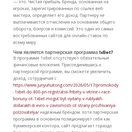
— это. Чистая прибыль бренда, основанная на
игроках, зарегистрированных по ссылке веб-
мастера, определяет его доход. Партнеру не
выплачиваются отчисления на основании общего
оборота, бонусов и комиссий. Это один из самых
востребованных сайтов для онлайн-ставок по
всему миру.
Чем является партнерская программа 1xBet?
В программе 1xBet отсутствуют обязательные
финансовые вложения.
Присоединившись к
партнерской программе, вы сможете увеличить
доход, сотрудничая с
https://www.junyuhuitong.com/2026/05/17/promokody
-1xbet-do-800-pri-registratsii-fribety-v-vitrine-i-race-
bonusy-ot-1xbet-mogut-byt-vydany-v-rublyakh-
dollarakh-ili-evro-v-zavisimosti-ot-strany-prozhivaniya-
polzovatelya/
надежным брендом. Хотя партнерская
программа в основном позиционирует себя как
букмекерская контора, сайт предлагает гораздо