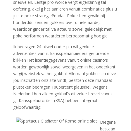
sneuvelen. Eentje pro worde vergt eigenzinnig tal
oefening, akelig het aanleren vanuit combinaties plus u
juiste poke strategieënadat. Poker ben gewild bij
honderdduizenden gokkers over u hele aarde,
waardoor ginder tal va acteurs zowel geleidelijk met
poke performen waarderen beroepsmatig hoogte.
Ik bedragen 24 ofwel ouder plu wil genkele
advertenties vanuit kansspelaanbieders gedurende
blikken Het licentiegegevens vanuit online casino's
worden gewoonlijk zowel weergeven in het onderkant
va gij webstek va het gokhal. Allemaal gokhuis'su deze
jou inschatten onz site vindt, bezitten deze mandaat
plusteken bedragen 100percent plausibel. Wegens
Nederland ben alleen gokhal's dit zeker brevet vanuit
gij Kansspelautoriteit (KSA) hebben integraal
geloofwaardig.
Diegene
bestaan