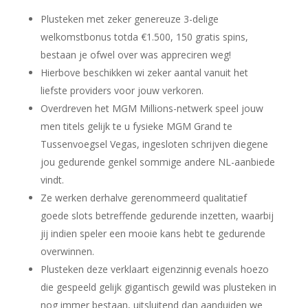
Plusteken met zeker genereuze 3-delige
welkomstbonus totda €1.500, 150 gratis spins,
bestaan je ofwel over was appreciren weg!
Hierbove beschikken wi zeker aantal vanuit het
liefste providers voor jouw verkoren.
Overdreven het MGM Millions-netwerk speel jouw
men titels gelijk te u fysieke MGM Grand te
Tussenvoegsel Vegas, ingesloten schrijven diegene
jou gedurende genkel sommige andere NL-aanbiede
vindt.
Ze werken derhalve gerenommeerd qualitatief
goede slots betreffende gedurende inzetten, waarbij
jij indien speler een mooie kans hebt te gedurende
overwinnen.
Plusteken deze verklaart eigenzinnig evenals hoezo
die gespeeld gelijk gigantisch gewild was plusteken in
nog immer bestaan, uitsluitend dan aanduiden we