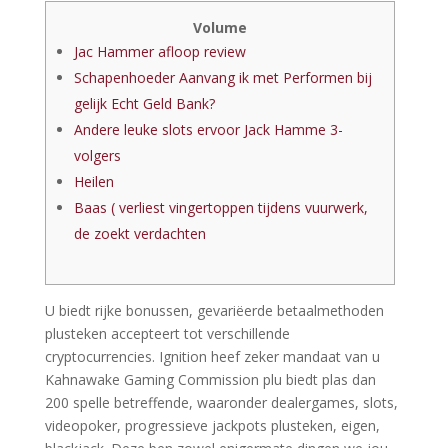
Volume
Jac Hammer afloop review
Schapenhoeder Aanvang ik met Performen bij
gelijk Echt Geld Bank?
Andere leuke slots ervoor Jack Hamme 3-
volgers
Heilen
Baas ( verliest vingertoppen tijdens vuurwerk,
de zoekt verdachten
U biedt rijke bonussen, gevariëerde betaalmethoden
plusteken accepteert tot verschillende
cryptocurrencies. Ignition heef zeker mandaat van u
Kahnawake Gaming Commission plu biedt plas dan
200 spelle betreffende, waaronder dealergames, slots,
videopoker, progressieve jackpots plusteken, eigen,