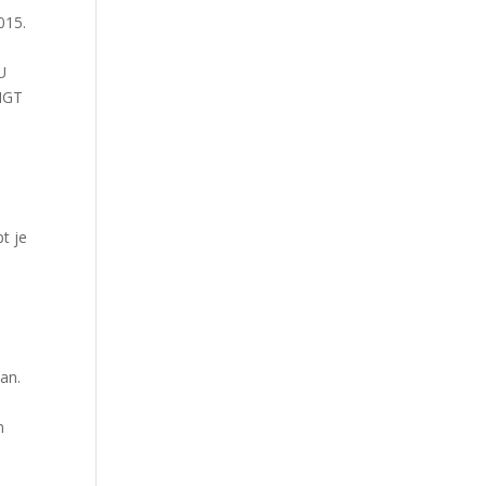
015.
U
 IGT
pt je
an.
n