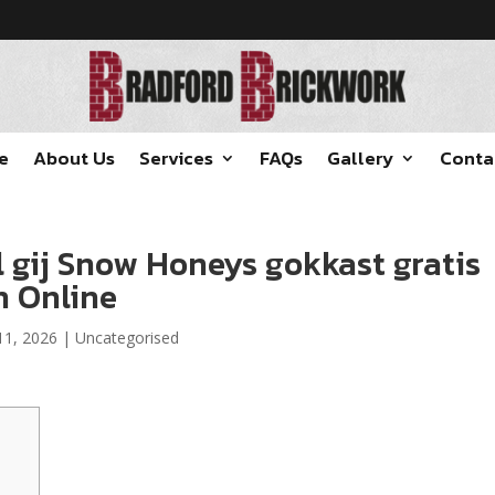
e
About Us
Services
FAQs
Gallery
Conta
 gij Snow Honeys gokkast gratis
n Online
11, 2026
|
Uncategorised