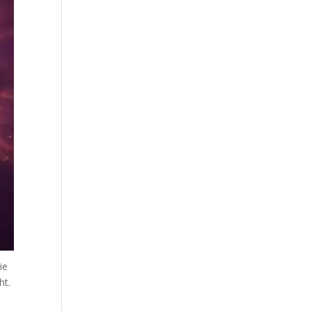
ie
ht.