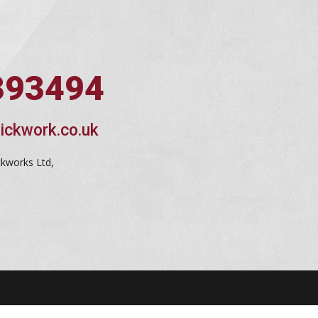
393494
ickwork.co.uk
ckworks Ltd,
d