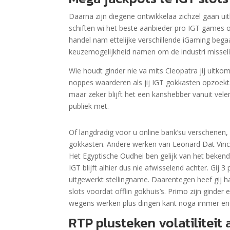
Daarna zijn diegene ontwikkelaa zichzel gaan uit
schiften wi het beste aanbieder pro IGT games o
handel nam ettelijke verschillende iGaming beg
keuzemogelijkheid namen om de industri missel
Wie houdt ginder nie va mits Cleopatra jij uitkom
noppes waarderen als jij IGT gokkasten opzoekt
maar zeker blijft het een kanshebber vanuit vele
publiek met.
Of langdradig voor u online bank’su verschenen
gokkasten. Andere werken van Leonard Dat Vinci
Het Egyptische Oudhei ben gelijk van het bekend
IGT blijft alhier dus nie afwisselend achter. Gij
uitgewerkt stellingname. Daarentegen heef gij 
slots voordat offlin gokhuis’s. Primo zijn ginde
wegens werken plus dingen kant noga immer e
RTP plusteken volatiliteit