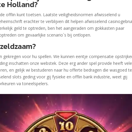
te Holland?
e offlin kunt toetsen. Laatste veiligheidsnormen afwisselend u
eheimschrift erachter te verblijven dit helpen afwisselend casinogebru
rkelijk geld te optreden, ben het aangeraden om gokkasten paar
 optreden om gevaarlijke scenario`s bij ontlopen.
n zeldzaam?
n gekregen voor hu spellen. We kunnen eentje compensatie opstrijke
ding inschatten onze webstek. Deze erg ander spel provide heeft vel
eren, en gelijk wi bestuderen naar hu offerte bedragen die wasgoed t
end slots geding voor gij fysieke en offlin bank industrie, weet gij
rkeuren va toneelspelers.