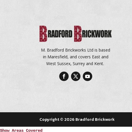
M. Bradford Brickworks Ltd is based
in Maresfield, and covers East and
West Sussex, Surrey and Kent.
Copyright © 2026 Bradford Brickwork
Show Areas Covered