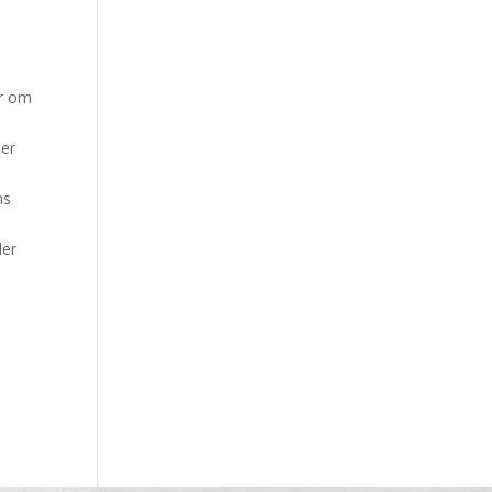
ar om
der
ns
der