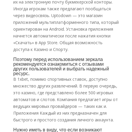
их на электронную почту букмекерской конторы.
Иногда игрокам также предлагают пообщаться
через видеосвязь. Uptodown — это магазин
приложений мультиплатформенного типа, который
ориентирован на Android. Установка приложения
начнется автоматически после нажатия кнопки
«Скачать» в App Store. Общая возможность
доступа к Казино и Спорту.
Поэтому перед использованием зеркала
рекомендуется ознакомиться с отзывами
других пользователей и выбрать надежный
ресурс.
В 1xbet, помимо спортивных ставок, доступно
множество других развлечений. В первую очередь,
это казино, где представлено более 500 игровых
автоматов и слотов. Компания предлагает игры от
ведущих мировых провайдеров — таких как и.
Приложения Каждый из них предназначен для
быстрого и простого создания личного аккаунта.
Нужно иметь в виду, что если возникают