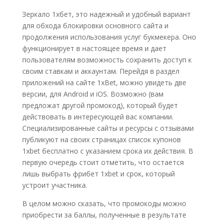
Зеркало 1хбет, это надежный и удобный вариант
для обхода блокировки основного сайта и
продолжения использования услуг букмекера. Оно
функционирует в настоящее время и дает
пользователям возможность сохранить доступ к
своим ставкам и аккаунтам. Перейдя в раздел
приложений на сайте 1xBet, можно увидеть две
версии, для Android и iOS. Возможно (вам
предложат другой промокод), который будет
действовать в интересующей вас компании.
Специализированные сайты и ресурсы с отзывами
публикуют на своих страницах список купонов
1xbet бесплатно с указанием срока их действия. В
первую очередь стоит отметить, что остается
лишь выбрать фрибет 1xbet и срок, который
устроит участника.
В целом можно сказать, что промокоды можно
приобрести за баллы, полученные в результате