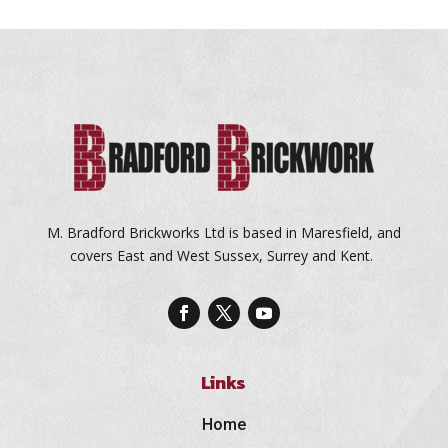
M. Bradford Brickworks Ltd is based in Maresfield, and
covers East and West Sussex, Surrey and Kent.
Links
Home