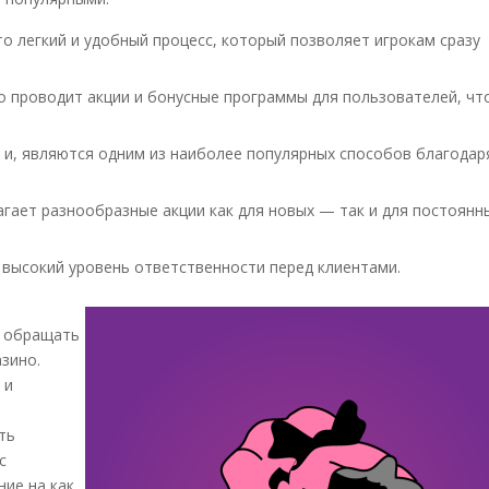
о легкий и удобный процесс, который позволяет игрокам сразу
о проводит акции и бонусные программы для пользователей, чт
 и, являются одним из наиболее популярных способов благодар
агает разнообразные акции как для новых — так и для постоянн
высокий уровень ответственности перед клиентами.
о обращать
зино.
 и
ть
с
ие на как