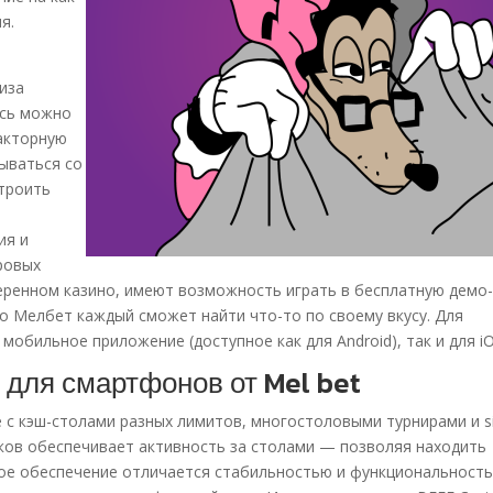
я.
лиза
есь можно
акторную
ываться со
строить
ия и
ровых
ренном казино, имеют возможность играть в бесплатную демо
но Мелбет каждый сможет найти что-то по своему вкусу. Для
обильное приложение (доступное как для Android), так и для iO
 для смартфонов от Mel bet
с кэш-столами разных лимитов, многостоловыми турнирами и si
ков обеспечивает активность за столами — позволяя находить
ое обеспечение отличается стабильностью и функциональност