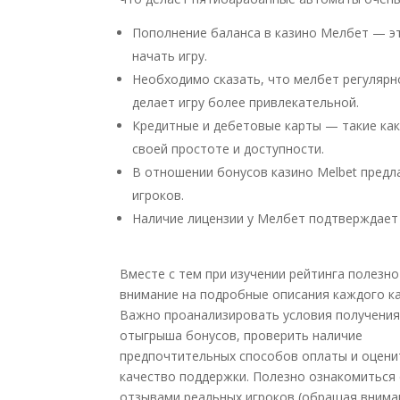
Пополнение баланса в казино Мелбет — эт
начать игру.
Необходимо сказать, что мелбет регулярн
делает игру более привлекательной.
Кредитные и дебетовые карты — такие как
своей простоте и доступности.
В отношении бонусов казино Melbet предл
игроков.
Наличие лицензии у Мелбет подтверждает 
Вместе с тем при изучении рейтинга полезн
внимание на подробные описания каждого ка
Важно проанализировать условия получения
отыгрыша бонусов, проверить наличие
предпочтительных способов оплаты и оцени
качество поддержки. Полезно ознакомиться 
отзывами реальных игроков (обращая вниман