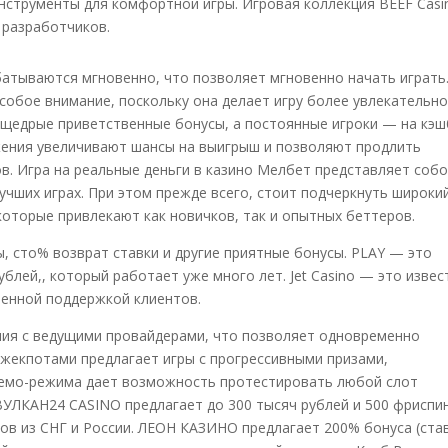
нструменты для комфортной игры. Игровая коллекция BEEF Casi
 разработчиков.
батываются мгновенно, что позволяет мгновенно начать играть
собое внимание, поскольку она делает игру более увлекательно
 щедрые приветственные бонусы, а постоянные игроки — на кэш
жения увеличивают шансы на выигрыш и позволяют продлить
в. Игра на реальные деньги в казино Мелбет представляет соб
учших играх. При этом прежде всего, стоит подчеркнуть широки
 которые привлекают как новичков, так и опытных беттеров.
 сто% возврат ставки и другие приятные бонусы. PLAY — это
ублей,, который работает уже много лет. Jet Casino — это изве
венной поддержкой клиентов.
ия с ведущими провайдерами, что позволяет одновременно
 джекпотами предлагает игры с прогрессивными призами,
демо-режима дает возможность протестировать любой слот
 ВУЛКАН24 CASINO предлагает до 300 тысяч рублей и 500 фриспи
ов из СНГ и России. ЛЕОН КАЗИНО предлагает 200% бонуса (ста