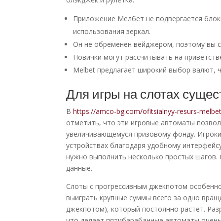
Приложение Мелбет не подвергается блок
использования зеркал.
Он не обременен вейджером, поэтому вы с
Новички могут рассчитывать на приветств
Melbet предлагает широкий выбор валют, 
Для игры на слотах суще
В
https://amco-bg.com/ofitsialnyy-resurs-melbe
отметить, что эти игровые автоматы позво
увеличивающемуся призовому фонду. Игроки 
устройствах благодаря удобному интерфейсу 
нужно выполнить несколько простых шагов. 
данные.
Слоты с прогрессивным джекпотом особенно
выиграть крупные суммы всего за одно вращ
джекпотом), который постоянно растет. Ра
что делает пятибарабанные автоматы очень