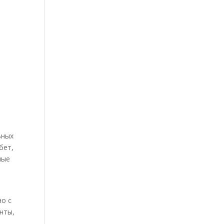
ьных
бет,
мые
но с
нты,