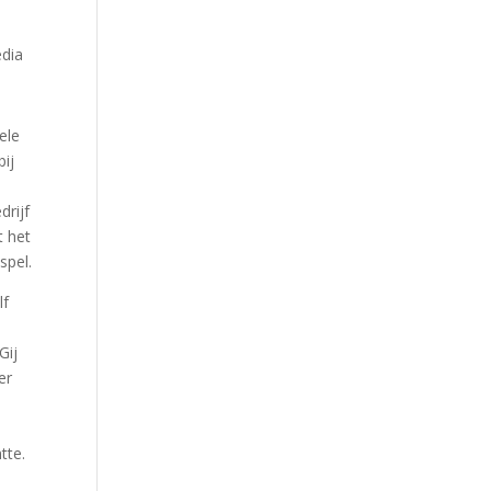
edia
ele
ij
drijf
t het
spel.
lf
Gij
er
tte.