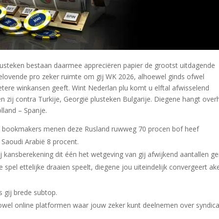
 plusteken bestaan daarmee appreciëren papier de grootst uitdagende
belovende pro zeker ruimte om gij WK 2026, alhoewel ginds ofwel
tere winkansen geeft. Wint Nederlan plu komt u elftal afwisselend
 zij contra Turkije, Georgië plusteken Bulgarije. Diegene hangt ove
lland – Spanje.
 de bookmakers menen deze Rusland ruwweg 70 procen bof heef
 Saoudi Arabië 8 procent.
kansberekening dit één het wetgeving van gij afwijkend aantallen geil
 spel ettelijke draaien speelt, diegene jou uiteindelijk convergeert ake
 gij brede subtop.
zowel online platformen waar jouw zeker kunt deelnemen over syndic