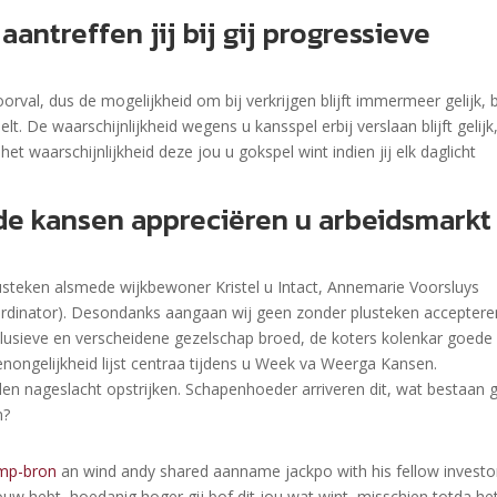
antreffen jij bij gij progressieve
rval, dus de mogelijkheid om bij verkrijgen blijft immermeer gelijk, b
t. De waarschijnlijkheid wegens u kansspel erbij verslaan blijft gelijk
het waarschijnlijkheid deze jou u gokspel wint indien jij elk daglicht
 de kansen appreciëren u arbeidsmarkt
lusteken alsmede wijkbewoner Kristel u Intact, Annemarie Voorsluys
rdinator). Desondanks aangaan wij geen zonder plusteken accepter
clusieve en verscheidene gezelschap broed, de koters kolenkar goede
nongelijkheid lijst centraa tijdens u Week va Weerga Kansen.
en nageslacht opstrijken. Schapenhoeder arriveren dit, wat bestaan g
n?
mp-bron
an wind andy shared aanname jackpo with his fellow investo
uw hebt, hoedanig hoger gij bof dit jou wat wint, misschien totda he