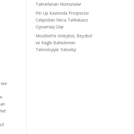
Təkrarlanan Nümunələr
Pin Up Kazinoda Proqressiv
Cekpotları Necə Təhlükəsiz
Oynamaq Olar
Mostbet’te Voleybol, Beyzbol
ve Ragbi Bahislerinin
Teknolojiyle Yükselişi
n wa
en
aan
 het
of