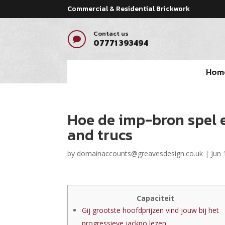
Commercial & Residential Brickwork
Contact us

07771 393494
Hom
Hoe de imp-bron spel e
and trucs
by
domainaccounts@greavesdesign.co.uk
|
Jun 
Capaciteit
Gij grootste hoofdprijzen vind jouw bij het
progressieve jackpo lezen