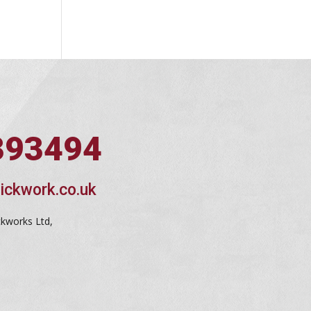
393494
ickwork.co.uk
ckworks Ltd,
d