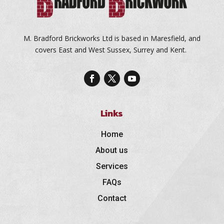
M. Bradford Brickworks Ltd is based in Maresfield, and
covers East and West Sussex, Surrey and Kent.
Links
Home
About us
Services
FAQs
Contact