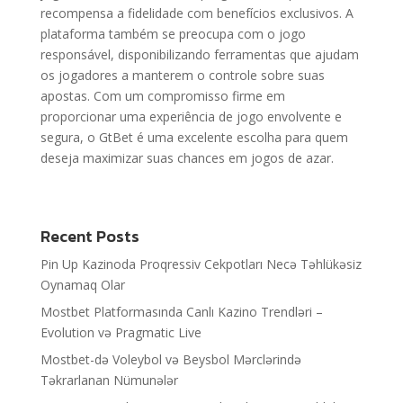
recompensa a fidelidade com benefícios exclusivos. A
plataforma também se preocupa com o jogo
responsável, disponibilizando ferramentas que ajudam
os jogadores a manterem o controle sobre suas
apostas. Com um compromisso firme em
proporcionar uma experiência de jogo envolvente e
segura, o GtBet é uma excelente escolha para quem
deseja maximizar suas chances em jogos de azar.
Recent Posts
Pin Up Kazinoda Proqressiv Cekpotları Necə Təhlükəsiz
Oynamaq Olar
Mostbet Platformasında Canlı Kazino Trendləri –
Evolution və Pragmatic Live
Mostbet-də Voleybol və Beysbol Mərclərində
Təkrarlanan Nümunələr