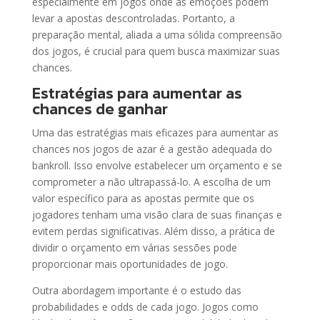
especialmente em jogos onde as emoções podem
levar a apostas descontroladas. Portanto, a
preparação mental, aliada a uma sólida compreensão
dos jogos, é crucial para quem busca maximizar suas
chances.
Estratégias para aumentar as
chances de ganhar
Uma das estratégias mais eficazes para aumentar as
chances nos jogos de azar é a gestão adequada do
bankroll. Isso envolve estabelecer um orçamento e se
comprometer a não ultrapassá-lo. A escolha de um
valor específico para as apostas permite que os
jogadores tenham uma visão clara de suas finanças e
evitem perdas significativas. Além disso, a prática de
dividir o orçamento em várias sessões pode
proporcionar mais oportunidades de jogo.
Outra abordagem importante é o estudo das
probabilidades e odds de cada jogo. Jogos como