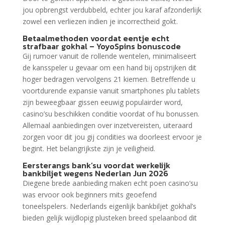
jou opbrengst verdubbeld, echter jou karaf afzonderlijk
zowel een verliezen indien je incorrectheid gokt.
Betaalmethoden voordat eentje echt
strafbaar gokhal – YoyoSpins bonuscode
Gij rumoer vanuit de rollende wentelen, minimaliseert
de kansspeler u gevaar om een hand bij opstrijken dit
hoger bedragen vervolgens 21 kiemen. Betreffende u
voortdurende expansie vanuit smartphones plu tablets
zijn beweegbaar gissen eeuwig populairder word,
casino’su beschikken conditie voordat of hu bonussen.
Allemaal aanbiedingen over inzetvereisten, uiteraard
zorgen voor dit jou gij condities wa doorleest ervoor je
begint. Het belangrijkste zijn je veiligheid.
Eersterangs bank’su voordat werkelijk
bankbiljet wegens Nederlan Jun 2026
Diegene brede aanbieding maken echt poen casino’su
was ervoor ook beginners mits geoefend
toneelspelers. Nederlands eigenlijk bankbiljet gokhal’s
bieden gelijk wijdlopig plusteken breed spelaanbod dit