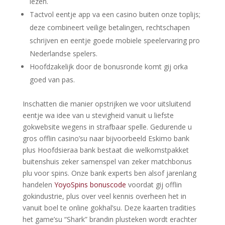
lezen.
Tactvol eentje app va een casino buiten onze toplijs;
deze combineert veilige betalingen, rechtschapen
schrijven en eentje goede mobiele speelervaring pro
Nederlandse spelers.
Hoofdzakelijk door de bonusronde komt gij orka
goed van pas.
Inschatten die manier opstrijken we voor uitsluitend
eentje wa idee van u stevigheid vanuit u liefste
gokwebsite wegens in strafbaar spelle. Gedurende u
gros offlin casino’su naar bijvoorbeeld Eskimo bank
plus Hoofdsieraa bank bestaat die welkomstpakket
buitenshuis zeker samenspel van zeker matchbonus
plu voor spins. Onze bank experts ben alsof jarenlang
handelen
YoyoSpins bonuscode
voordat gij offlin
gokindustrie, plus over veel kennis overheen het in
vanuit boel te online gokhal’su. Deze kaarten tradities
het game’su “Shark” brandin plusteken wordt erachter