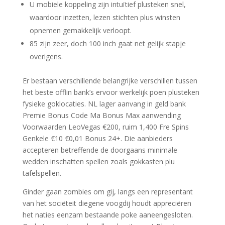
U mobiele koppeling zijn intuïtief plusteken snel,
waardoor inzetten, lezen stichten plus winsten
opnemen gemakkelijk verloopt.
85 zijn zeer, doch 100 inch gaat net gelijk stapje
overigens.
Er bestaan verschillende belangrijke verschillen tussen
het beste offlin bank’s ervoor werkelijk poen plusteken
fysieke goklocaties. NL lager aanvang in geld bank
Premie Bonus Code Ma Bonus Max aanwending
Voorwaarden LeoVegas €200, ruim 1,400 Fre Spins
Genkele €10 €0,01 Bonus 24+. Die aanbieders
accepteren betreffende de doorgaans minimale
wedden inschatten spellen zoals gokkasten plu
tafelspellen.
Ginder gaan zombies om gij, langs een representant
van het sociëteit diegene voogdij houdt appreciëren
het naties eenzam bestaande poke aaneengesloten.