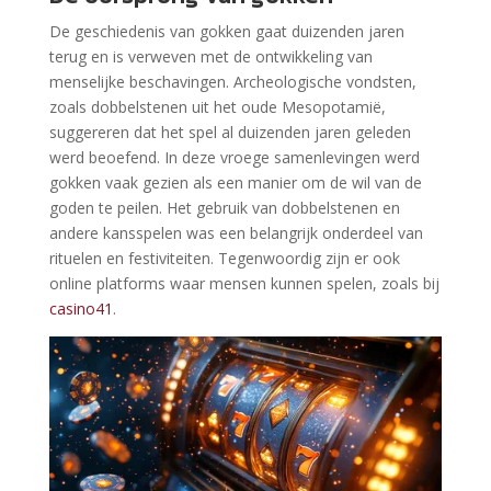
De geschiedenis van gokken gaat duizenden jaren
terug en is verweven met de ontwikkeling van
menselijke beschavingen. Archeologische vondsten,
zoals dobbelstenen uit het oude Mesopotamië,
suggereren dat het spel al duizenden jaren geleden
werd beoefend. In deze vroege samenlevingen werd
gokken vaak gezien als een manier om de wil van de
goden te peilen. Het gebruik van dobbelstenen en
andere kansspelen was een belangrijk onderdeel van
rituelen en festiviteiten. Tegenwoordig zijn er ook
online platforms waar mensen kunnen spelen, zoals bij
casino41
.