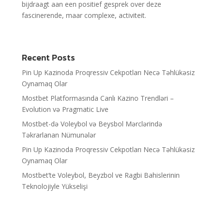
bijdraagt aan een positief gesprek over deze
fascinerende, maar complexe, activiteit.
Recent Posts
Pin Up Kazinoda Proqressiv Cekpotları Necə Təhlükəsiz
Oynamaq Olar
Mostbet Platformasında Canlı Kazino Trendləri –
Evolution və Pragmatic Live
Mostbet-də Voleybol və Beysbol Mərclərində
Təkrarlanan Nümunələr
Pin Up Kazinoda Proqressiv Cekpotları Necə Təhlükəsiz
Oynamaq Olar
Mostbet’te Voleybol, Beyzbol ve Ragbi Bahislerinin
Teknolojiyle Yükselişi