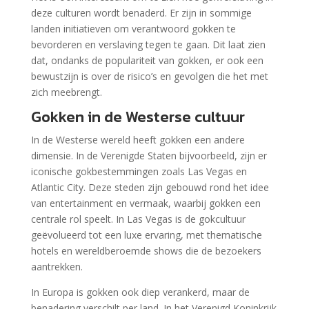
deze culturen wordt benaderd. Er zijn in sommige
landen initiatieven om verantwoord gokken te
bevorderen en verslaving tegen te gaan. Dit laat zien
dat, ondanks de populariteit van gokken, er ook een
bewustzijn is over de risico’s en gevolgen die het met
zich meebrengt.
Gokken in de Westerse cultuur
In de Westerse wereld heeft gokken een andere
dimensie. In de Verenigde Staten bijvoorbeeld, zijn er
iconische gokbestemmingen zoals Las Vegas en
Atlantic City. Deze steden zijn gebouwd rond het idee
van entertainment en vermaak, waarbij gokken een
centrale rol speelt. In Las Vegas is de gokcultuur
geëvolueerd tot een luxe ervaring, met thematische
hotels en wereldberoemde shows die de bezoekers
aantrekken.
In Europa is gokken ook diep verankerd, maar de
benadering verschilt per land. In het Verenigd Koninkrijk