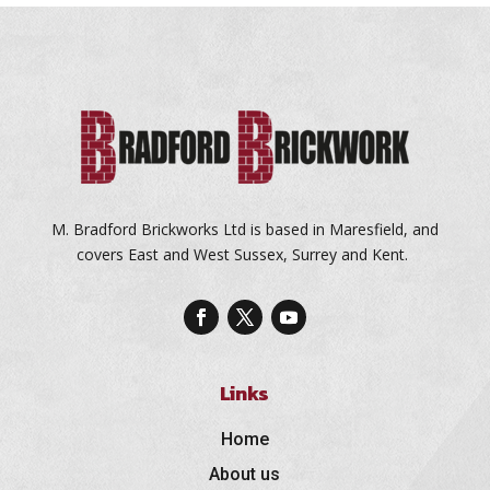
M. Bradford Brickworks Ltd is based in Maresfield, and
covers East and West Sussex, Surrey and Kent.
Links
Home
About us