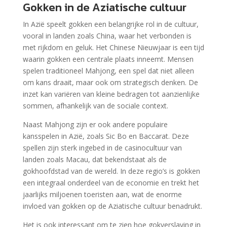
Gokken in de Aziatische cultuur
In Azië speelt gokken een belangrijke rol in de cultuur,
vooral in landen zoals China, waar het verbonden is
met rijkdom en geluk. Het Chinese Nieuwjaar is een tijd
waarin gokken een centrale plaats inneemt. Mensen
spelen traditioneel Mahjong, een spel dat niet alleen
om kans draait, maar ook om strategisch denken. De
inzet kan variëren van kleine bedragen tot aanzienlijke
sommen, afhankelijk van de sociale context.
Naast Mahjong zijn er ook andere populaire
kansspelen in Azië, zoals Sic Bo en Baccarat. Deze
spellen zijn sterk ingebed in de casinocultuur van
landen zoals Macau, dat bekendstaat als de
gokhoofdstad van de wereld. In deze regio’s is gokken
een integraal onderdeel van de economie en trekt het
jaarlijks miljoenen toeristen aan, wat de enorme
invloed van gokken op de Aziatische cultuur benadrukt.
Het is ook interessant om te zien hoe gokverslaving in