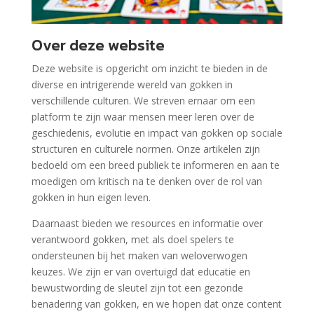
Over deze website
Deze website is opgericht om inzicht te bieden in de
diverse en intrigerende wereld van gokken in
verschillende culturen. We streven ernaar om een
platform te zijn waar mensen meer leren over de
geschiedenis, evolutie en impact van gokken op sociale
structuren en culturele normen. Onze artikelen zijn
bedoeld om een breed publiek te informeren en aan te
moedigen om kritisch na te denken over de rol van
gokken in hun eigen leven.
Daarnaast bieden we resources en informatie over
verantwoord gokken, met als doel spelers te
ondersteunen bij het maken van weloverwogen
keuzes. We zijn er van overtuigd dat educatie en
bewustwording de sleutel zijn tot een gezonde
benadering van gokken, en we hopen dat onze content