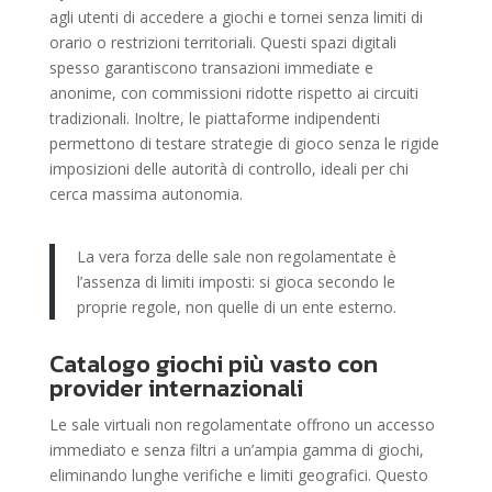
agli utenti di accedere a giochi e tornei senza limiti di
orario o restrizioni territoriali. Questi spazi digitali
spesso garantiscono transazioni immediate e
anonime, con commissioni ridotte rispetto ai circuiti
tradizionali. Inoltre, le piattaforme indipendenti
permettono di testare strategie di gioco senza le rigide
imposizioni delle autorità di controllo, ideali per chi
cerca massima autonomia.
La vera forza delle sale non regolamentate è
l’assenza di limiti imposti: si gioca secondo le
proprie regole, non quelle di un ente esterno.
Catalogo giochi più vasto con
provider internazionali
Le sale virtuali non regolamentate offrono un accesso
immediato e senza filtri a un’ampia gamma di giochi,
eliminando lunghe verifiche e limiti geografici. Questo