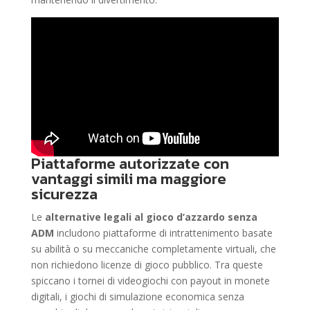
Piattaforme autorizzate con
vantaggi simili ma maggiore
sicurezza
Le
alternative legali al gioco d’azzardo senza
ADM
includono piattaforme di intrattenimento basate
su abilità o su meccaniche completamente virtuali, che
non richiedono licenze di gioco pubblico. Tra queste
spiccano i tornei di videogiochi con payout in monete
digitali, i giochi di simulazione economica senza