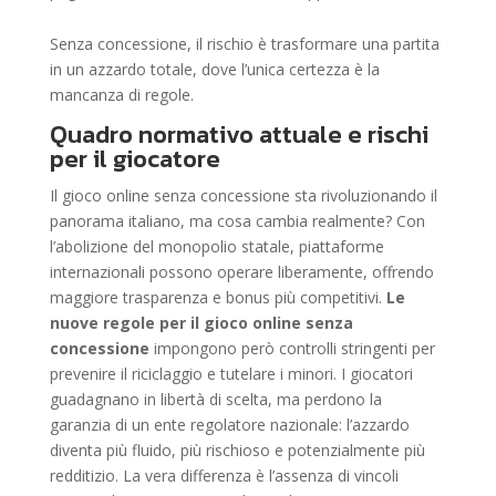
Senza concessione, il rischio è trasformare una partita
in un azzardo totale, dove l’unica certezza è la
mancanza di regole.
Quadro normativo attuale e rischi
per il giocatore
Il gioco online senza concessione sta rivoluzionando il
panorama italiano, ma cosa cambia realmente? Con
l’abolizione del monopolio statale, piattaforme
internazionali possono operare liberamente, offrendo
maggiore trasparenza e bonus più competitivi.
Le
nuove regole per il gioco online senza
concessione
impongono però controlli stringenti per
prevenire il riciclaggio e tutelare i minori. I giocatori
guadagnano in libertà di scelta, ma perdono la
garanzia di un ente regolatore nazionale: l’azzardo
diventa più fluido, più rischioso e potenzialmente più
redditizio. La vera differenza è l’assenza di vincoli