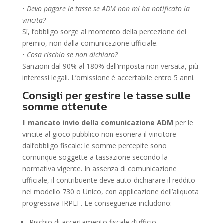
•
Devo pagare le tasse se ADM non mi ha notificato la
vincita?
Sì, l’obbligo sorge al momento della percezione del
premio, non dalla comunicazione ufficiale.
•
Cosa rischio se non dichiaro?
Sanzioni dal 90% al 180% dell’imposta non versata, più
interessi legali. L’omissione è accertabile entro 5 anni.
Consigli per gestire le tasse sulle
somme ottenute
Il
mancato invio della comunicazione ADM
per le
vincite al gioco pubblico non esonera il vincitore
dall’obbligo fiscale: le somme percepite sono
comunque soggette a tassazione secondo la
normativa vigente. In assenza di comunicazione
ufficiale, il contribuente deve auto-dichiarare il reddito
nel modello 730 o Unico, con applicazione dell’aliquota
progressiva IRPEF. Le conseguenze includono:
Rischio di accertamento fiscale d’ufficio