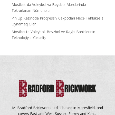
Mostbet-də Voleybol və Beysbol Mərclərində
Təkrarlanan Nümunələr
Pin Up Kazinoda Proqressiv Cekpotları Necə Təhlükəsiz
Oynamaq Olar
Mostbet’te Voleybol, Beyzbol ve Ragbi Bahislerinin
Teknolojiyle Yükselişi
M. Bradford Brickworks Ltd is based in Maresfield, and
covers East and West Sussex, Surrey and Kent.