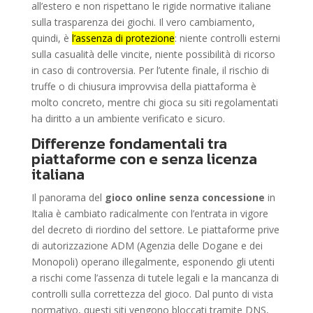
all’estero e non rispettano le rigide normative italiane
sulla trasparenza dei giochi. Il vero cambiamento,
quindi, è
l’assenza di protezione
: niente controlli esterni
sulla casualità delle vincite, niente possibilità di ricorso
in caso di controversia. Per l’utente finale, il rischio di
truffe o di chiusura improvvisa della piattaforma è
molto concreto, mentre chi gioca su siti regolamentati
ha diritto a un ambiente verificato e sicuro.
Differenze fondamentali tra
piattaforme con e senza licenza
italiana
Il panorama del
gioco online senza concessione
in
Italia è cambiato radicalmente con l’entrata in vigore
del decreto di riordino del settore. Le piattaforme prive
di autorizzazione ADM (Agenzia delle Dogane e dei
Monopoli) operano illegalmente, esponendo gli utenti
a rischi come l’assenza di tutele legali e la mancanza di
controlli sulla correttezza del gioco. Dal punto di vista
normativo, questi siti vengono bloccati tramite DNS,