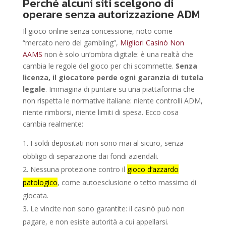
Perché alcuni siti scelgono di
operare senza autorizzazione ADM
Il gioco online senza concessione, noto come
“mercato nero del gambling”,
Migliori Casinò Non
AAMS
non è solo un’ombra digitale: è una realtà che
cambia le regole del gioco per chi scommette.
Senza
licenza, il giocatore perde ogni garanzia di tutela
legale
. Immagina di puntare su una piattaforma che
non rispetta le normative italiane: niente controlli ADM,
niente rimborsi, niente limiti di spesa. Ecco cosa
cambia realmente:
I soldi depositati non sono mai al sicuro, senza
obbligo di separazione dai fondi aziendali.
Nessuna protezione contro il
gioco d’azzardo
patologico
, come autoesclusione o tetto massimo di
giocata.
Le vincite non sono garantite: il casinò può non
pagare, e non esiste autorità a cui appellarsi.