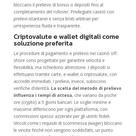
bloccano il prelievo di bonus o depositi fino al
completamento del rollover. Privilegiate casinò con
prelievi istantanei e senza limiti arbitrari per
un’esperienza fluida e trasparente.
Criptovalute e wallet digitali come
soluzione preferita
Le procedure di pagamento e prelievo nei casinò off-
shore sono progettate per garantire velocità e
flessibilità, ma richiedono attenzione. I depositi si
effettuano tramite carte, e-wallet o criptovalute, con
accrediti immediati. I prelievi, invece, subiscono
verifiche d’identità.
La scelta del metodo di prelievo
influenza i tempi di attesa
, che variano da poche
ore (crypto) a 5 giorni bancari. Le soglie minime e
massime differiscono per ogni piattaforma, con
commissioni spesso azzerate per gli utenti fedeli.
Vincoli come i requisiti di scommessa (wager) bloccano
le vincite finché non vengono soddisfatti, un punto