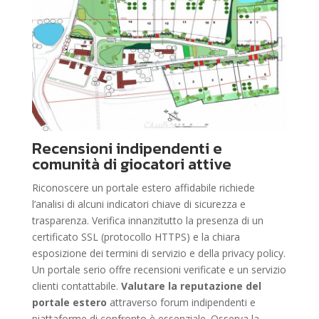
Recensioni indipendenti e
comunità di giocatori attive
Riconoscere un portale estero affidabile richiede
l’analisi di alcuni indicatori chiave di sicurezza e
trasparenza. Verifica innanzitutto la presenza di un
certificato SSL (protocollo HTTPS) e la chiara
esposizione dei termini di servizio e della privacy policy.
Un portale serio offre recensioni verificate e un servizio
clienti contattabile.
Valutare la reputazione del
portale estero
attraverso forum indipendenti e
piattaforme di confronto è essenziale. Osserva la