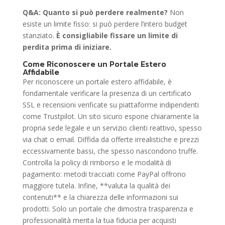
Q&A: Quanto si può perdere realmente?
Non
esiste un limite fisso: si può perdere l’intero budget
stanziato.
È consigliabile fissare un limite di
perdita prima di iniziare.
Come Riconoscere un Portale Estero
Affidabile
Per riconoscere un portale estero affidabile, è
fondamentale verificare la presenza di un certificato
SSL e recensioni verificate su piattaforme indipendenti
come Trustpilot. Un sito sicuro espone chiaramente la
propria sede legale e un servizio clienti reattivo, spesso
via chat o email. Diffida da offerte irrealistiche e prezzi
eccessivamente bassi, che spesso nascondono truffe.
Controlla la policy di rimborso e le modalità di
pagamento: metodi tracciati come PayPal offrono
maggiore tutela. Infine, **valuta la qualità dei
contenuti** e la chiarezza delle informazioni sui
prodotti. Solo un portale che dimostra trasparenza e
professionalità merita la tua fiducia per acquisti