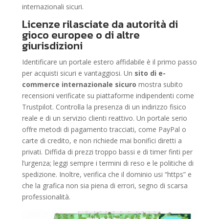
internazionali sicuri.
Licenze rilasciate da autorità di
gioco europee o di altre
giurisdizioni
Identificare un portale estero affidabile è il primo passo
per acquisti sicuri e vantaggiosi. Un
sito di e-
commerce internazionale sicuro
mostra subito
recensioni verificate su piattaforme indipendenti come
Trustpilot. Controlla la presenza di un indirizzo fisico
reale e di un servizio clienti reattivo. Un portale serio
offre metodi di pagamento tracciati, come PayPal o
carte di credito, e non richiede mai bonifici diretti a
privati. Diffida di prezzi troppo bassi e di timer finti per
l’urgenza; leggi sempre i termini di reso e le politiche di
spedizione. Inoltre, verifica che il dominio usi “https” e
che la grafica non sia piena di errori, segno di scarsa
professionalità.