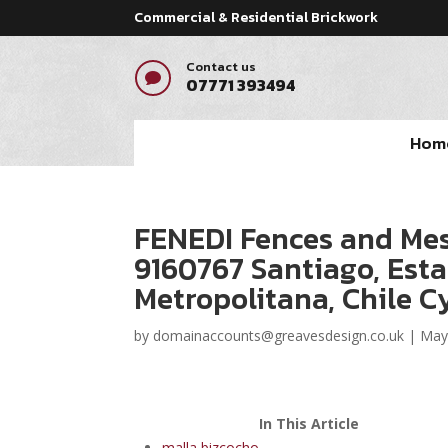
Commercial & Residential Brickwork
Contact us

07771 393494
Hom
FENEDI Fences and Mes
9160767 Santiago, Esta
Metropolitana, Chile C
by
domainaccounts@greavesdesign.co.uk
|
May
In This Article
malla bizcocho