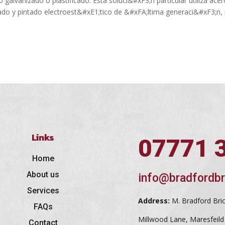
galvanizado o plastificado. Esta soluci&#xF3;n particular utiliza ace
zado y pintado electroest&#xE1;tico de &#xFA;ltima generaci&#xF3;n,
Links
07771 
Home
About us
info@bradfordbr
Services
Address:
M. Bradford Bri
FAQs
Millwood Lane, Maresfeil
Contact