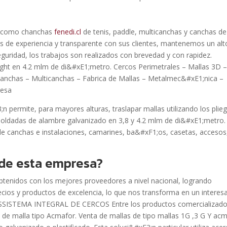
es como chanchas
fenedi.cl
de tenis, paddle, multicanchas y canchas de
de experiencia y transparente con sus clientes, mantenemos un alt
eguridad, los trabajos son realizados con brevedad y con rapidez.
ght en 4.2 mlm de di&#xE1;metro. Cercos Perimetrales – Mallas 3D 
anchas – Multicanchas – Fabrica de Mallas – Metalmec&#xE1;nica –
resa
 permite, para mayores alturas, traslapar mallas utilizando los plie
ro soldadas de alambre galvanizado en 3,8 y 4.2 mlm de di&#xE1;metro.
 de canchas e instalaciones, camarines, ba&#xF1;os, casetas, accesos
 de esta empresa?
btenidos con los mejores proveedores a nivel nacional, logrando
ios y productos de excelencia, lo que nos transforma en un interes
SSISTEMA INTEGRAL DE CERCOS Entre los productos comercializad
 de malla tipo Acmafor. Venta de mallas de tipo mallas 1G ,3 G Y ac