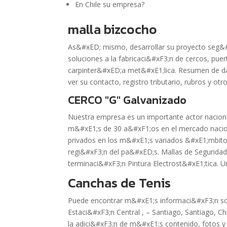
En Chile su empresa?
malla bizcocho
As&#xED; mismo, desarrollar su proyecto seg&#
soluciones a la fabricaci&#xF3;n de cercos, pue
carpinter&#xED;a met&#xE1;lica. Resumen de dat
ver su contacto, registro tributario, rubros y o
CERCO "G" Galvanizado
Nuestra empresa es un importante actor naciona
m&#xE1;s de 30 a&#xF1;os en el mercado nacion
privados en los m&#xE1;s variados &#xE1;mbitos 
regi&#xF3;n del pa&#xED;s. Mallas de Segurida
terminaci&#xF3;n Pintura Electrost&#xE1;tica. Un
Canchas de Tenis
Puede encontrar m&#xE1;s informaci&#xF3;n s
Estaci&#xF3;n Central , – Santiago, Santiago, Ch
la adici&#xF3;n de m&#xE1;s contenido, fotos y