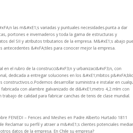
xFA;n las m&#xE1;s variadas y puntuales necesidades.punta a dar
rtas, portones e invernaderos y toda la gama de estructuras y
os del SII y atributos tributarios de la empresa. M&#xE1;s abajo pu
tros antecedentes &#xFA;tiles para conocer mejor la empresa.
l en el rubro de la construcci&#xF3;n y urbanizaci&#xF3;n, con
al, dedicada a entregar soluciones en los &#xE1;mbitos p&#xFA;bli
constructivos.o.Podemos desarrollar suministra e instalar en cualqu
d fabricada con alambre galvanizado de di&#xE1;metro 4,2 mlm con
 trabajo de calidad para fabricar canchas de tenis de clase mundial.
obre FENEDI – Fences and Meshes en Padre Alberto Hurtado 1811
ile Reclamar su perfil y atraer a m&#xE1;s clientes potenciales media
 otros datos de la empresa. En Chile su empresa?