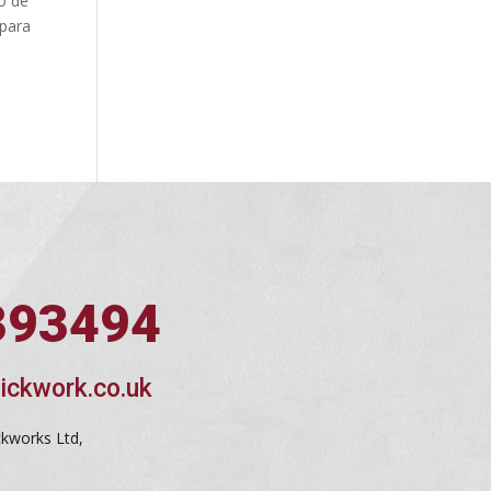
ro de
 para
393494
ickwork.co.uk
ckworks Ltd,
d