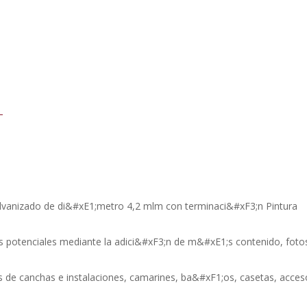
–
alvanizado de di&#xE1;metro 4,2 mlm con terminaci&#xF3;n Pintura
es potenciales mediante la adici&#xF3;n de m&#xE1;s contenido, foto
os de canchas e instalaciones, camarines, ba&#xF1;os, casetas, acces