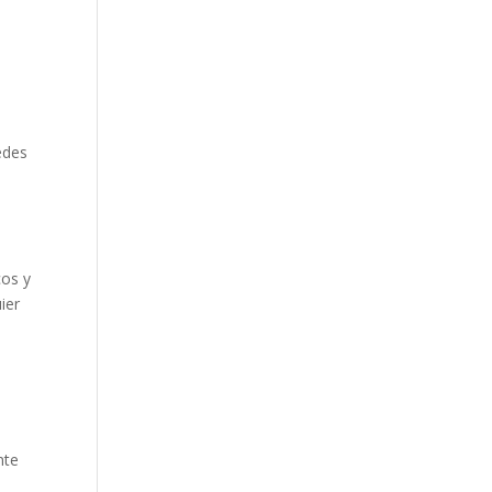
edes
cos y
ier
nte