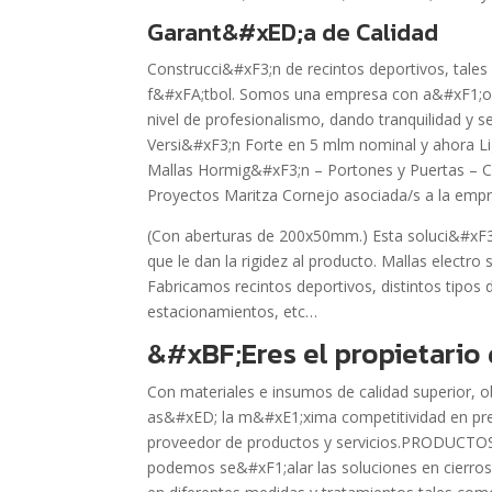
Garant&#xED;a de Calidad
Construcci&#xF3;n de recintos deportivos, tal
f&#xFA;tbol. Somos una empresa con a&#xF1;os 
nivel de profesionalismo, dando tranquilidad y s
Versi&#xF3;n Forte en 5 mlm nominal y ahora Li
Mallas Hormig&#xF3;n – Portones y Puertas – C
Proyectos Maritza Cornejo asociada/s a la emp
(Con aberturas de 200x50mm.) Esta soluci&#xF3;n
que le dan la rigidez al producto. Mallas elect
Fabricamos recintos deportivos, distintos tipos
estacionamientos, etc…
&#xBF;Eres el propietario
Con materiales e insumos de calidad superior, o
as&#xED; la m&#xE1;xima competitividad en prec
proveedor de productos y servicios.PRODUCTO
podemos se&#xF1;alar las soluciones en cierros