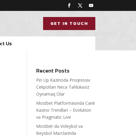
GET IN TOUCH
ct Us
Recent Posts
Pin Up Kazinoda Proqressiv
Cekpotları Necə Təhlükəsiz
Oynamaq Olar
Mostbet Platformasında Canlı
Kazino Trendləri – Evolution
və Pragmatic Live
Mostbet-də Voleybol və
Beysbol Mərclərində