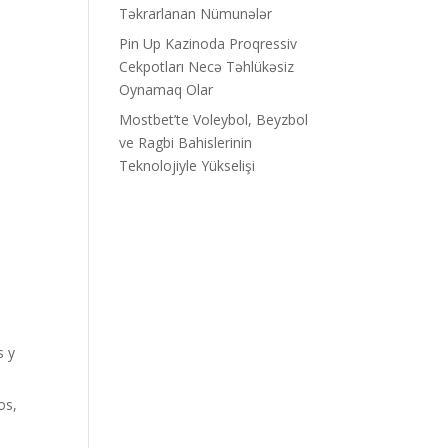
Təkrarlanan Nümunələr
Pin Up Kazinoda Proqressiv
Cekpotları Necə Təhlükəsiz
Oynamaq Olar
Mostbet’te Voleybol, Beyzbol
ve Ragbi Bahislerinin
Teknolojiyle Yükselişi
s y
os,