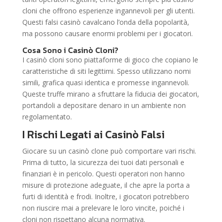
cloni che offrono esperienze ingannevoli per gli utenti.
Questi falsi casinò cavalcano l’onda della popolarità,
ma possono causare enormi problemi per i giocatori.
Cosa Sono i Casinò Cloni?
I casinò cloni sono piattaforme di gioco che copiano le
caratteristiche di siti legittimi. Spesso utilizzano nomi
simili, grafica quasi identica e promesse ingannevoli.
Queste truffe mirano a sfruttare la fiducia dei giocatori,
portandoli a depositare denaro in un ambiente non
regolamentato.
I Rischi Legati ai Casinò Falsi
Giocare su un casinò clone può comportare vari rischi.
Prima di tutto, la sicurezza dei tuoi dati personali e
finanziari è in pericolo. Questi operatori non hanno
misure di protezione adeguate, il che apre la porta a
furti di identità e frodi. Inoltre, i giocatori potrebbero
non riuscire mai a prelevare le loro vincite, poiché i
cloni non rispettano alcuna normativa.