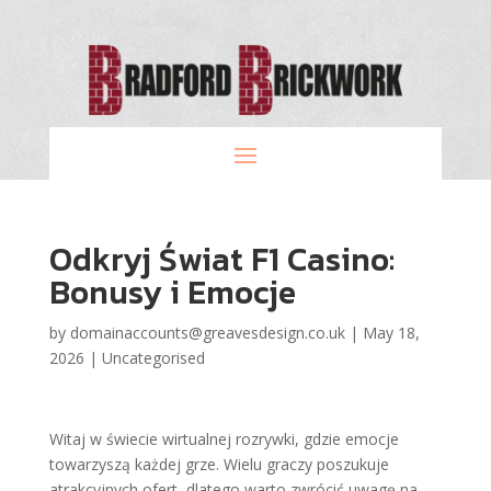
Odkryj Świat F1 Casino:
Bonusy i Emocje
by
domainaccounts@greavesdesign.co.uk
|
May 18,
2026
|
Uncategorised
Witaj w świecie wirtualnej rozrywki, gdzie emocje
towarzyszą każdej grze. Wielu graczy poszukuje
atrakcyjnych ofert, dlatego warto zwrócić uwagę na